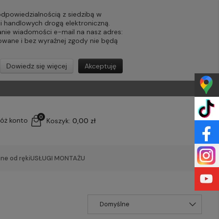
powiedzialnością z siedzibą w
ji handlowych drogą elektroniczną.
nie wiadomości e-mail na nasz adres:
lowane i bez wyraźnej zgody nie będą
Dowiedz się więcej
Akceptuję
0
łóż konto
Koszyk:
0,00 zł
ne od ręki
USŁUGI MONTAŻU