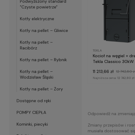
Podwyższony standard
"Czyste powietrze"
Kotły elektryczne
Kotły na pellet – Gliwice
Kotły na pellet –
Racibórz
TEKLA
Kocioł na węgiel + d
Kotły na pellet – Rybnik
Tekla Classico 30kW
11 213,66 zł
Kotły na pellet –
12 742,80 z
Wodzisław Śląski
Najniższa cena:
12 742,80 zł
Kotły na pellet – Żory
Dostępne od ręki
POMPY CIEPŁA
Odpowiedź na zmieniają
Kominki, piecyki
Zmiany przepisów i rosn
musiała dostosować się 