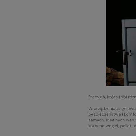
Precyzja, która robi róż
W urządzeniach grzewczy
bezpieczeństwa i komfo
samych, idealnych waru
kotły na węgiel, pellet, a