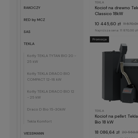
TEKLA
Kocioł na drewno Tek
RAKOCZY
Classico 18kW
RED by MCZ
10 445,60 zł
11 870,0
Najniższa cena:
11 870,00 zł
SAS
Promocja
TEKLA
Kotły TEKLA TYTAN BIO 20 -
25 kW
Kotły TEKLA DRACO BIO
COMPACT 12-18 kW
Kotły TEKLA DRACO BIO 12
- 25 kW
Draco D Bio 15-30kW
TEKLA
Kocioł na pellet Tekl
Tekla Komfort
Bio 18 kW
18 086,64 zł
20 553,0
VIESSMANN