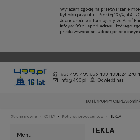
Wyrażam zgodę na przetwarzanie moic
Rybniku przy ul. ul. Prostej 137/4, 44
Jednocześnie informujemy, że Pani/ 
info@499.pl
, spod adresu, którego zg
przekazywane ani udostępniane inny
663 499 499
|
665 499 499
|
324 270 
info@499.pl
Odwiedź nas
KOTŁY
POMPY CIEPŁA
Komink
Strona główna
KOTŁY
Kotły wg producentów
TEKLA
TEKLA
Menu