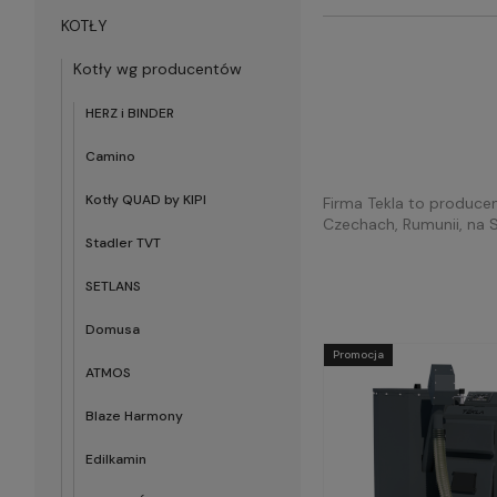
KOTŁY
Kotły wg producentów
HERZ i BINDER
Camino
Kotły QUAD by KIPI
Firma Tekla to producen
Czechach, Rumunii, na S
Stadler TVT
SETLANS
Domusa
Promocja
ATMOS
Blaze Harmony
Edilkamin