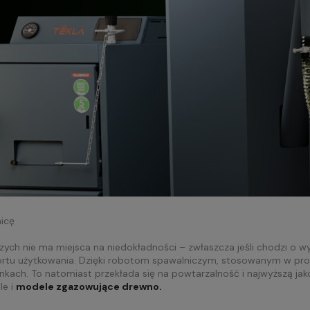
nicę
ch nie ma miejsca na niedokładności – zwłaszcza jeśli chodzi o wy
rtu użytkowania. Dzięki robotom spawalniczym, stosowanym w proce
nkach. To natomiast przekłada się na powtarzalność i najwyższą ja
le i
modele zgazowujące drewno.