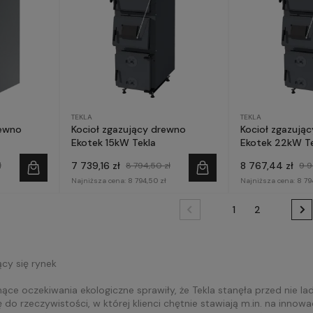
TEKLA
TEKLA
rewno
Kocioł zgazujący drewno
Kocioł zgazują
Ekotek 15kW Tekla
Ekotek 22kW Te
7 739,16 zł
8 767,44 zł
ł
8 794,50 zł
9 9
Najniższa cena:
8 794,50 zł
Najniższa cena:
8 79
1
2
cy się rynek
ące oczekiwania ekologiczne sprawiły, że Tekla stanęła przed nie 
do rzeczywistości, w której klienci chętnie stawiają m.in. na innowa