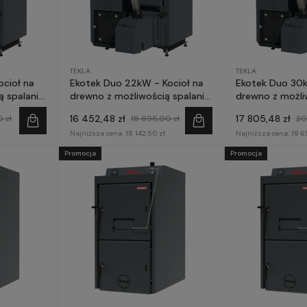
TEKLA
TEKLA
ocioł na
Ekotek Duo 22kW - Kocioł na
Ekotek Duo 30k
ą spalania
drewno z możliwością spalania
drewno z możli
pelletu
pelletu
16 452,48 zł
17 805,48 zł
 zł
18 696,00 zł
20
Najniższa cena:
18 142,50 zł
Najniższa cena:
19 6
Promocja
Promocja