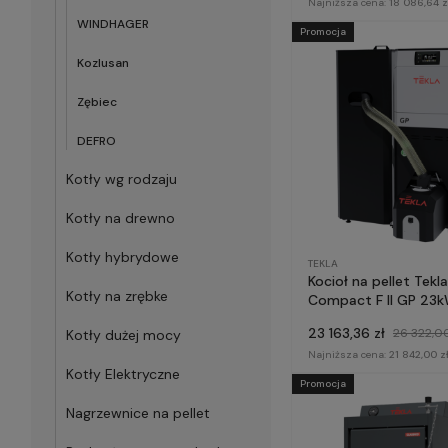
Najniższa cena:
18 086,64 z
WINDHAGER
Promocja
Kozlusan
Zębiec
DEFRO
Kotły wg rodzaju
Kotły na drewno
Kotły hybrydowe
TEKLA
Kocioł na pellet Tekl
Kotły na zrębke
Compact F II GP 23
23 163,36 zł
26 322,00
Kotły dużej mocy
Najniższa cena:
21 842,00 z
Kotły Elektryczne
Promocja
Nagrzewnice na pellet