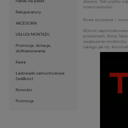
Palniki na pellet
drewno. Tekl szybko od
nowoczesności.
Rekuperatory
Nowe wyzwania – nowo
AKCESORIA
Wzrost zapotrzebowania 
USŁUGI MONTAŻU
problemem, firma Tekla
zwiększenie możliwości
Promocje, dotacje,
takiego jak np. Autom
dofinansowania
Kawa
Ładowarki samochodowe
(wallbox)
Nowości
Promocje