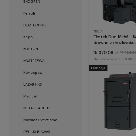
EKOGREŃ
Ferroli
HEIZTECHNIK
TEKLA
Ekotek Duo 15kW - K
Kepo
drewno z możliwości
pelletu
KOŁTON
15 370,08 zł
17 466,00
Najniższa cena:
16 974,00 zł
KOSTRZEWA
Promocja
Kotłospaw
LAZAR HKS
Magical
METAL-FACH TG
Nordica Extraflame
PELLUX BIAWAR