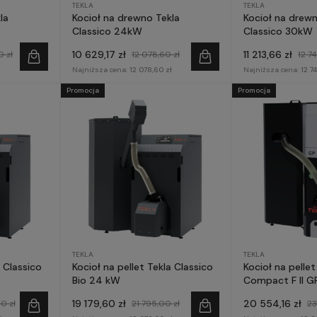
TEKLA
TEKLA
la
Kocioł na drewno Tekla
Kocioł na drewn
Classico 24kW
Classico 30kW
10 629,17 zł
11 213,66 zł
0 zł
12 078,60 zł
12 7
Najniższa cena:
12 078,60 zł
Najniższa cena:
12 7
Promocja
Promocja
TEKLA
TEKLA
a Classico
Kocioł na pellet Tekla Classico
Kocioł na pellet
Bio 24 kW
Compact F II G
19 179,60 zł
20 554,16 zł
0 zł
21 795,00 zł
23