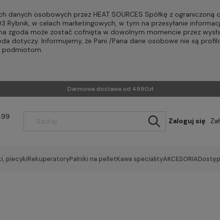
h danych osobowych przez HEAT SOURCES Spółkę z ograniczoną od
-203 Rybnik, w celach marketingowych, w tym na przesyłanie informac
Pana zgoda może zostać cofnięta w dowolnym momencie przez wysła
oda dotyczy. Informujemy, że Pani /Pana dane osobowe nie są profi
m podmiotom.
Darmowa dostawa od 4990zł
499
Zaloguj się
Za
i, piecyki
Rekuperatory
Palniki na pellet
Kawa speciality
AKCESORIA
Dostęp