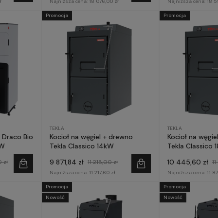
ł
Najniższa cena:
18 076,00 zł
Najniższa cena:
18 5
Promocja
Promocja
TEKLA
TEKLA
a Draco Bio
Kocioł na węgiel + drewno
Kocioł na węgie
kW
Tekla Classico 14kW
Tekla Classico 
9 871,84 zł
10 445,60 zł
 zł
11 218,00 zł
11
ł
Najniższa cena:
11 217,60 zł
Najniższa cena:
11 8
Promocja
Promocja
Nowość
Nowość