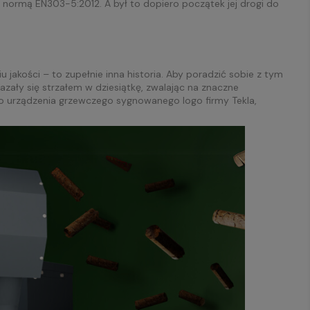
 normą EN303-5:2012. A był to dopiero początek jej drogi do
jakości – to zupełnie inna historia. Aby poradzić sobie z tym
ały się strzałem w dziesiątkę, zwalając na znaczne
go urządzenia grzewczego sygnowanego logo firmy Tekla,