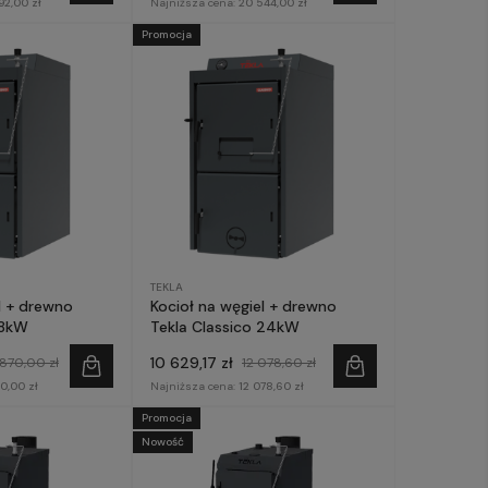
92,00 zł
Najniższa cena:
20 544,00 zł
Promocja
TEKLA
l + drewno
Kocioł na węgiel + drewno
18kW
Tekla Classico 24kW
10 629,17 zł
 870,00 zł
12 078,60 zł
70,00 zł
Najniższa cena:
12 078,60 zł
Promocja
Nowość