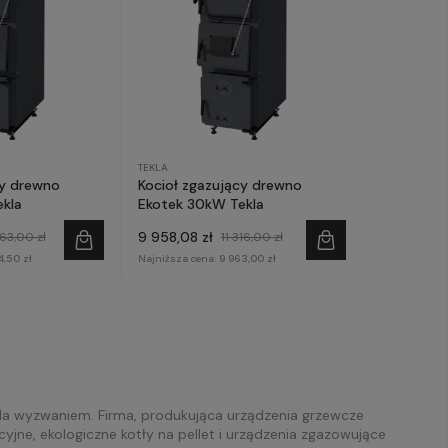
TEKLA
cy drewno
Kocioł zgazujący drewno
kla
Ekotek 30kW Tekla
9 958,08 zł
63,00 zł
11 316,00 zł
4,50 zł
Najniższa cena:
9 963,00 zł
lada wyzwaniem. Firma, produkująca urządzenia grzewcze
cyjne, ekologiczne kotły na pellet i urządzenia zgazowujące