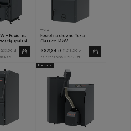
TEKLA
W - Kocioł na
Kocioł na drewno Tekla
wością spalania
Classico 14kW
9 871,84 zł
 233,50 zł
11 218,00 zł
55,40 zł
Najniższa cena:
11 217,60 zł
Promocja