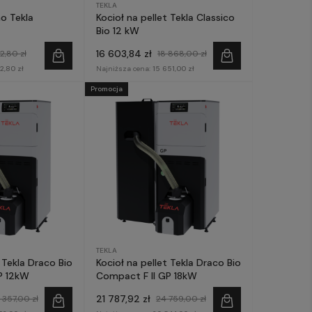
TEKLA
o Tekla
Kocioł na pellet Tekla Classico
Bio 12 kW
16 603,84 zł
42,80 zł
18 868,00 zł
42,80 zł
Najniższa cena:
15 651,00 zł
Promocja
TEKLA
 Tekla Draco Bio
Kocioł na pellet Tekla Draco Bio
P 12kW
Compact F II GP 18kW
21 787,92 zł
 357,00 zł
24 759,00 zł