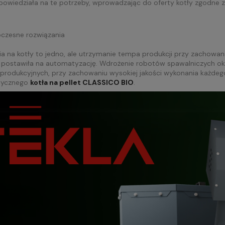
powiedziała na te potrzeby, wprowadzając do oferty kotły zgodne z
czesne rozwiązania
na kotły to jedno, ale utrzymanie tempa produkcji przy zachowaniu 
 postawiła na automatyzację. Wdrożenie robotów spawalniczych okaz
 produkcyjnych, przy zachowaniu wysokiej jakości wykonania każde
atycznego
kotła na pellet CLASSICO BIO
.