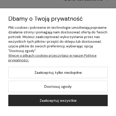
Informacje
Dbamy o Twoją prywatność
Płatności i dostawa
Pliki cookies i pokrewne im technologie umożliwiają poprawne
działanie strony i pomagają nam dostosować ofertę do Twoich
Pomoc
potrzeb. Możesz zaakceptować wykorzystanie przez nas
wszystkich tych plików i przejść do sklepu lub dostosować
Moje konto
użycie plików do swoich preferencji, wybierając opcję
"Dostosuj zgody".
Więcej o plikach cookies przeczytasz w naszej Polityce
prywatności.
©2026 Wszelkie Prawa Zastrzeżone | 499.pl - najlepszy sklep z
Zaakceptuj tylko niezbędne
kotłami na pellet
Master by
Ecommercy
Dostosuj zgody
Zaakceptuj wszystkie