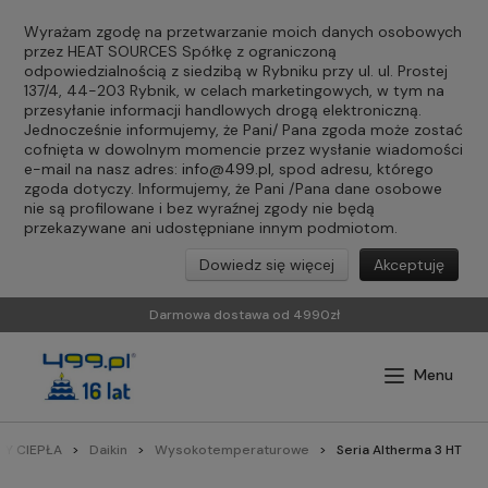
Wyrażam zgodę na przetwarzanie moich danych osobowych
przez HEAT SOURCES Spółkę z ograniczoną
odpowiedzialnością z siedzibą w Rybniku przy ul. ul. Prostej
137/4, 44-203 Rybnik, w celach marketingowych, w tym na
przesyłanie informacji handlowych drogą elektroniczną.
Jednocześnie informujemy, że Pani/ Pana zgoda może zostać
cofnięta w dowolnym momencie przez wysłanie wiadomości
e-mail na nasz adres:
info@499.pl
, spod adresu, którego
zgoda dotyczy. Informujemy, że Pani /Pana dane osobowe
nie są profilowane i bez wyraźnej zgody nie będą
przekazywane ani udostępniane innym podmiotom.
Dowiedz się więcej
Akceptuję
Darmowa dostawa od 4990zł
Y CIEPŁA
Daikin
Wysokotemperaturowe
Seria Altherma 3 HT