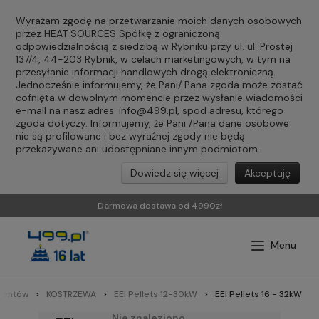
Wyrażam zgodę na przetwarzanie moich danych osobowych
przez HEAT SOURCES Spółkę z ograniczoną
odpowiedzialnością z siedzibą w Rybniku przy ul. ul. Prostej
137/4, 44-203 Rybnik, w celach marketingowych, w tym na
przesyłanie informacji handlowych drogą elektroniczną.
Jednocześnie informujemy, że Pani/ Pana zgoda może zostać
cofnięta w dowolnym momencie przez wysłanie wiadomości
e-mail na nasz adres:
info@499.pl
, spod adresu, którego
zgoda dotyczy. Informujemy, że Pani /Pana dane osobowe
nie są profilowane i bez wyraźnej zgody nie będą
przekazywane ani udostępniane innym podmiotom.
Dowiedz się więcej
Akceptuję
Darmowa dostawa od 4990zł
ucentów
KOSTRZEWA
EEI Pellets 12-30kW
EEI Pellets 16 - 32kW
Nie znaleziono