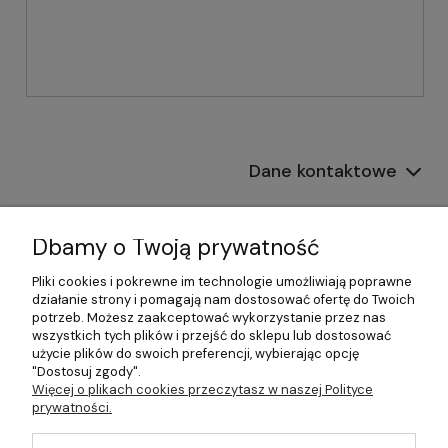
Dane kontaktowe
Informacje
Dbamy o Twoją prywatność
Płatności i dostawa
Pliki cookies i pokrewne im technologie umożliwiają poprawne
działanie strony i pomagają nam dostosować ofertę do Twoich
Pomoc
potrzeb. Możesz zaakceptować wykorzystanie przez nas
wszystkich tych plików i przejść do sklepu lub dostosować
Moje konto
użycie plików do swoich preferencji, wybierając opcję
"Dostosuj zgody".
Więcej o plikach cookies przeczytasz w naszej Polityce
prywatności.
©2026 Wszelkie Prawa Zastrzeżone | 499.pl - najlepszy sklep z