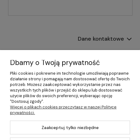
Dane kontaktowe
Informacje
Dbamy o Twoją prywatność
Płatności i dostawa
Pliki cookies i pokrewne im technologie umożliwiają poprawne
działanie strony i pomagają nam dostosować ofertę do Twoich
Pomoc
potrzeb. Możesz zaakceptować wykorzystanie przez nas
wszystkich tych plików i przejść do sklepu lub dostosować
Moje konto
użycie plików do swoich preferencji, wybierając opcję
"Dostosuj zgody".
Więcej o plikach cookies przeczytasz w naszej Polityce
prywatności.
©2026 Wszelkie Prawa Zastrzeżone | 499.pl - najlepszy sklep z
Zaakceptuj tylko niezbędne
kotłami na pellet