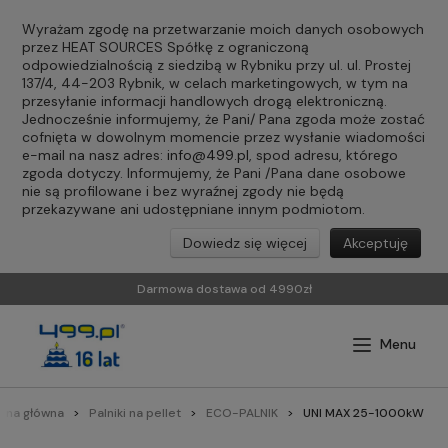
Wyrażam zgodę na przetwarzanie moich danych osobowych
przez HEAT SOURCES Spółkę z ograniczoną
odpowiedzialnością z siedzibą w Rybniku przy ul. ul. Prostej
137/4, 44-203 Rybnik, w celach marketingowych, w tym na
przesyłanie informacji handlowych drogą elektroniczną.
Jednocześnie informujemy, że Pani/ Pana zgoda może zostać
cofnięta w dowolnym momencie przez wysłanie wiadomości
e-mail na nasz adres:
info@499.pl
, spod adresu, którego
zgoda dotyczy. Informujemy, że Pani /Pana dane osobowe
nie są profilowane i bez wyraźnej zgody nie będą
przekazywane ani udostępniane innym podmiotom.
Dowiedz się więcej
Akceptuję
Darmowa dostawa od 4990zł
rona główna
Palniki na pellet
ECO-PALNIK
UNI MAX 25-1000kW