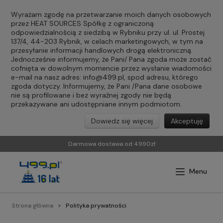
Wyrażam zgodę na przetwarzanie moich danych osobowych
przez HEAT SOURCES Spółkę z ograniczoną
odpowiedzialnością z siedzibą w Rybniku przy ul. ul. Prostej
137/4, 44-203 Rybnik, w celach marketingowych, w tym na
przesyłanie informacji handlowych drogą elektroniczną.
Jednocześnie informujemy, że Pani/ Pana zgoda może zostać
cofnięta w dowolnym momencie przez wysłanie wiadomości
e-mail na nasz adres:
info@499.pl
, spod adresu, którego
zgoda dotyczy. Informujemy, że Pani /Pana dane osobowe
nie są profilowane i bez wyraźnej zgody nie będą
przekazywane ani udostępniane innym podmiotom.
Dowiedz się więcej
Akceptuję
Darmowa dostawa od 4990zł
Strona główna
Polityka prywatności