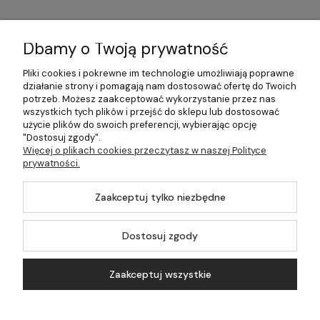
Informacje
Dbamy o Twoją prywatność
Płatności i dostawa
Pliki cookies i pokrewne im technologie umożliwiają poprawne
działanie strony i pomagają nam dostosować ofertę do Twoich
Pomoc
potrzeb. Możesz zaakceptować wykorzystanie przez nas
wszystkich tych plików i przejść do sklepu lub dostosować
Moje konto
użycie plików do swoich preferencji, wybierając opcję
"Dostosuj zgody".
Więcej o plikach cookies przeczytasz w naszej Polityce
prywatności.
©2026 Wszelkie Prawa Zastrzeżone | 499.pl - najlepszy sklep z
Zaakceptuj tylko niezbędne
kotłami na pellet
Master by
Ecommercy
Dostosuj zgody
Zaakceptuj wszystkie