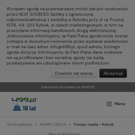
Wyrażam zgodę na przetwarzanie moich danych osobowych
przez HEAT SOURCES Spółkę z ograniczoną
odpowiedzialnością z siedzibą w Rybniku przy ul. ul. Prostej
137/4, 44-203 Rybnik, w celach marketingowych, w tym na
przesyłanie informacji handlowych drogą elektroniczną.
Jednocześnie informujemy, że Pani/ Pana zgoda może zostać
cofnięta w dowolnym momencie przez wysłanie wiadomości
e-mail na nasz adres:
info@499.pl
, spod adresu, którego
zgoda dotyczy. Informujemy, że Pani /Pana dane osobowe
nie są profilowane i bez wyraźnej zgody nie będą
przekazywane ani udostępniane innym podmiotom.
Dowiedz się więcej
Akceptuję
Darmowa dostawa od 4990zł
Strona główna
POMPY CIEPŁA
Pompy ciepła – Rybnik
Nie znaleziono