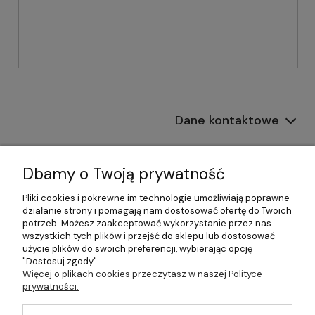
Dane kontaktowe
Informacje
Dbamy o Twoją prywatność
Płatności i dostawa
Pliki cookies i pokrewne im technologie umożliwiają poprawne
działanie strony i pomagają nam dostosować ofertę do Twoich
Pomoc
potrzeb. Możesz zaakceptować wykorzystanie przez nas
wszystkich tych plików i przejść do sklepu lub dostosować
Moje konto
użycie plików do swoich preferencji, wybierając opcję
"Dostosuj zgody".
Więcej o plikach cookies przeczytasz w naszej Polityce
prywatności.
©2026 Wszelkie Prawa Zastrzeżone | 499.pl - najlepszy sklep z