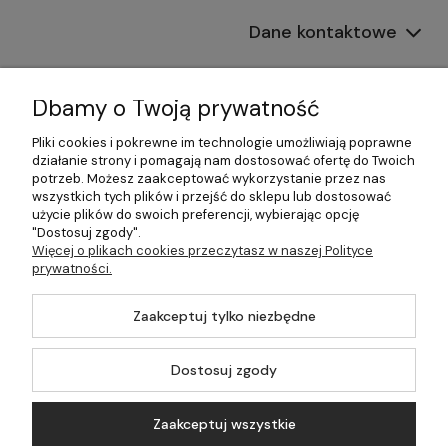
Dane kontaktowe
Informacje
Dbamy o Twoją prywatność
Płatności i dostawa
Pliki cookies i pokrewne im technologie umożliwiają poprawne
działanie strony i pomagają nam dostosować ofertę do Twoich
Pomoc
potrzeb. Możesz zaakceptować wykorzystanie przez nas
wszystkich tych plików i przejść do sklepu lub dostosować
Moje konto
użycie plików do swoich preferencji, wybierając opcję
"Dostosuj zgody".
Więcej o plikach cookies przeczytasz w naszej Polityce
prywatności.
©2026 Wszelkie Prawa Zastrzeżone | 499.pl - najlepszy sklep z
Zaakceptuj tylko niezbędne
kotłami na pellet
Master by
Ecommercy
Dostosuj zgody
Zaakceptuj wszystkie