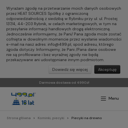
Wyrażam zgodę na przetwarzanie moich danych osobowych
przez HEAT SOURCES Spółkę z ograniczoną
odpowiedzialnością z siedzibą w Rybniku przy ul. ul. Prostej
137/4, 44-203 Rybnik, w celach marketingowych, w tym na
przesyłanie informacji handlowych drogą elektroniczną.
Jednocześnie informujemy, że Pani/ Pana zgoda może zostać
cofnięta w dowolnym momencie przez wysłanie wiadomości
e-mail na nasz adres:
info@499.pl
, spod adresu, którego
zgoda dotyczy. Informujemy, że Pani /Pana dane osobowe
nie są profilowane i bez wyraźnej zgody nie będą
przekazywane ani udostępniane innym podmiotom.
Dowiedz się więcej
Akceptuję
Darmowa dostawa od 4990zł
Strona główna
Kominki, piecyki
Piecyki na drewno