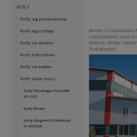
KOTŁY
Kotły wg producentów
Binder to austriacka
Kotły wg rodzaju
ciepłowniach oraz sy
świecie, Binder nale
Kotły na drewno
biopaliwami.
Kotły hybrydowe
Kotły na zrębke
Kotły dużej mocy
Kotły Windhager PuroWIN
60-103
Kotły Binder
Kotły Ekogreń EG Multifuel
17-600kW