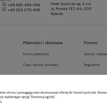
Heat Sources sp. z o.o.
+48 665 499 499
ul. Prosta 137, 44–203
+48 324 270 499
Rybnik
Płatności i dostawa
Pomoc
Formy płatności
Zwroty i rekla
Czas i koszty dostawy
Regulamin
Dostępność asortymentu
ałanie strony i pomagają nam dostosować ofertę do Twoich potrzeb. Może
ji, wybierając opcję "Dostosuj zgody".
i.