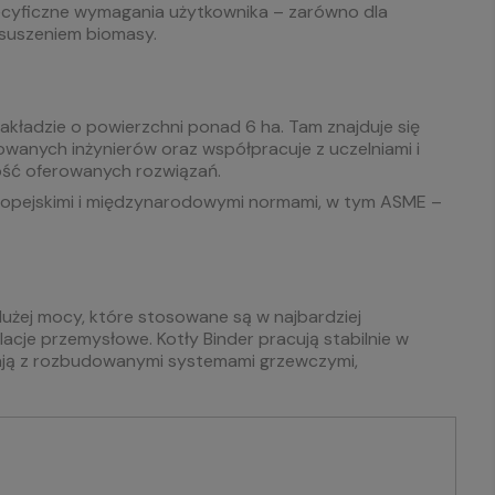
specyficzne wymagania użytkownika – zarówno dla
 suszeniem biomasy.
kładzie o powierzchni ponad 6 ha. Tam znajduje się
owanych inżynierów oraz współpracuje z uczelniami i
kość oferowanych rozwiązań.
ropejskimi i międzynarodowymi normami, w tym ASME –
użej mocy, które stosowane są w najbardziej
cje przemysłowe. Kotły Binder pracują stabilnie w
ałają z rozbudowanymi systemami grzewczymi,