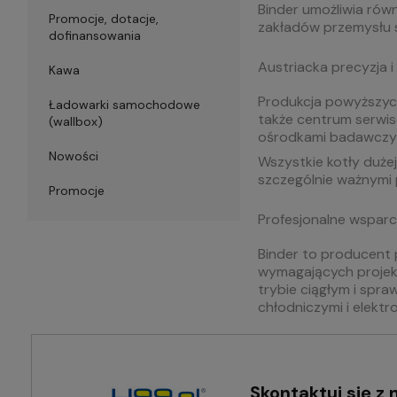
Binder umożliwia rów
Promocje, dotacje,
zakładów przemysłu s
dofinansowania
Austriacka precyzja 
Kawa
Produkcja powyższych
Ładowarki samochodowe
także centrum serwis
(wallbox)
ośrodkami badawczymi
Nowości
Wszystkie kotły duż
szczególnie ważnymi 
Promocje
Profesjonalne wsparci
Binder to producent 
wymagających projekt
trybie ciągłym i spr
chłodniczymi i elekt
Skontaktuj się z 