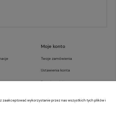
Moje konto
macje
Twoje zamówienia
Ustawienia konta
Przechowalnia
sz zaakceptować wykorzystanie przez nas wszystkich tych plików i