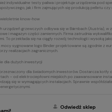
nież indywidualne testy paliwa i projektuje urządzenia pod 
pożywczego, jak i firm zajmujących się produkcją pelletu czy
i wieloletnie know-how
 urządzeń grzewczych odbywa się w Bärnbach (Austria), w za
owe i magazyn części zamiennych. Firma zatrudnia wykwalifik
. To przekłada się na ciągły rozwój technologii i wysoką ja
ej mocy sygnowane logo Binder projektowane są zgodnie z eu
przy realizacjach zagranicznych.
e dla dużych inwestycji
przeznaczony dla świadomych inwestorów. Dostarcza kotły d
ach – od elektrociepłowni miejskich po zaawansowane instala
awdzają się w wymagających instalacjach. Sprawnie współdzi
roenergetycznymi.
Odwiedź sklep
nami!