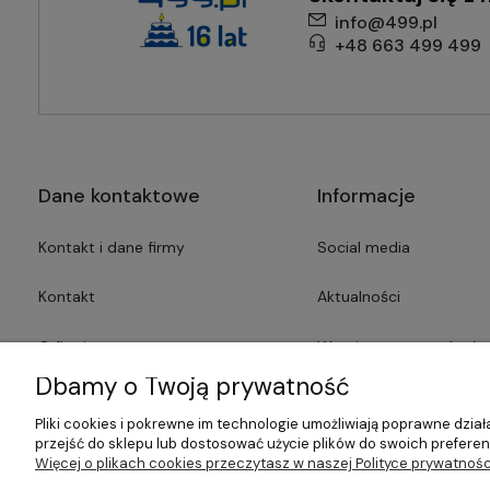
info@499.pl
+48 663 499 499
Dane kontaktowe
Informacje
Kontakt i dane firmy
Social media
Kontakt
Aktualności
O firmie
Wymiana starego kotła
Dbamy o Twoją prywatność
Dotacje
Polityka prywatności
Pliki cookies i pokrewne im technologie umożliwiają poprawne dzi
przejść do sklepu lub dostosować użycie plików do swoich preferenc
Prasa o nas
Nasze marki
Więcej o plikach cookies przeczytasz w naszej Polityce prywatnośc