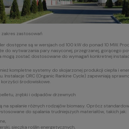
ki zakres zastosowań
der dostępne są w wersjach od 100 kW do ponad 10 MW. Produce
kże do wytwarzania pary nasyconej, przegrzanej, gorącego po
ia mogą zostać dostosowane do wymagań konkretnej instalacj
nież kompletne systemy do skojarzonej produkcji ciepła i ene
. Instalacje ORC (Organic Rankine Cycle) zapewniają sprawno
i korzyści środowiskowe.
pelletu, zrębki i odpadów drzewnych
ją na spalanie różnych rodzajów biomasy. Oprócz standardowyc
ystosowane do spalania trudniejszych materiałów, takich jak:
ne,
fierski, sieczka roślin energetycznych,