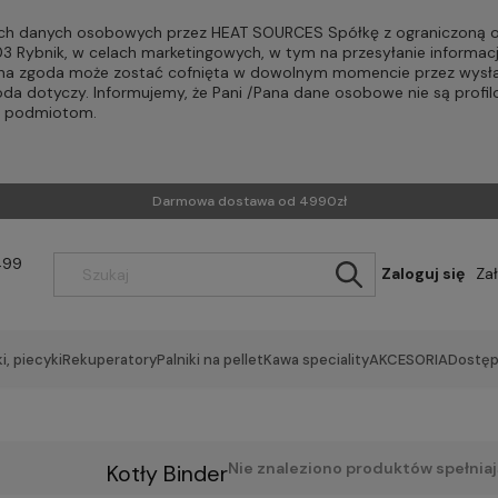
h danych osobowych przez HEAT SOURCES Spółkę z ograniczoną od
-203 Rybnik, w celach marketingowych, w tym na przesyłanie informac
Pana zgoda może zostać cofnięta w dowolnym momencie przez wysła
oda dotyczy. Informujemy, że Pani /Pana dane osobowe nie są profi
m podmiotom.
Darmowa dostawa od 4990zł
499
Zaloguj się
Za
i, piecyki
Rekuperatory
Palniki na pellet
Kawa speciality
AKCESORIA
Dostęp
Nie znaleziono produktów spełniaj
Kotły Binder