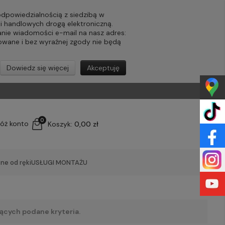
powiedzialnością z siedzibą w
ji handlowych drogą elektroniczną.
nie wiadomości e-mail na nasz adres:
lowane i bez wyraźnej zgody nie będą
Dowiedz się więcej
Akceptuję
0
łóż konto
Koszyk:
0,00 zł
ne od ręki
USŁUGI MONTAŻU
ących podane kryteria.