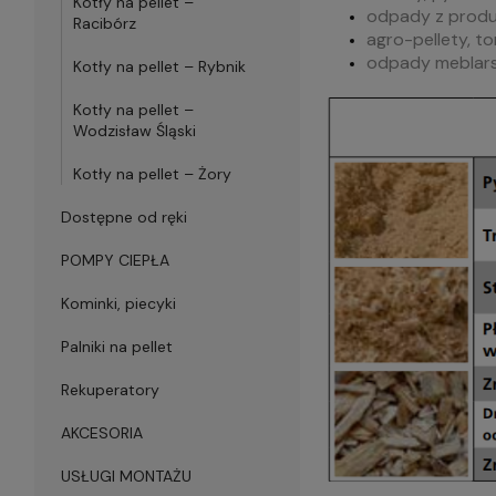
Kotły na pellet –
odpady z produ
Racibórz
agro-pellety, tor
odpady meblarsk
Kotły na pellet – Rybnik
Kotły na pellet –
Wodzisław Śląski
Kotły na pellet – Żory
Dostępne od ręki
POMPY CIEPŁA
Kominki, piecyki
Palniki na pellet
Rekuperatory
AKCESORIA
USŁUGI MONTAŻU