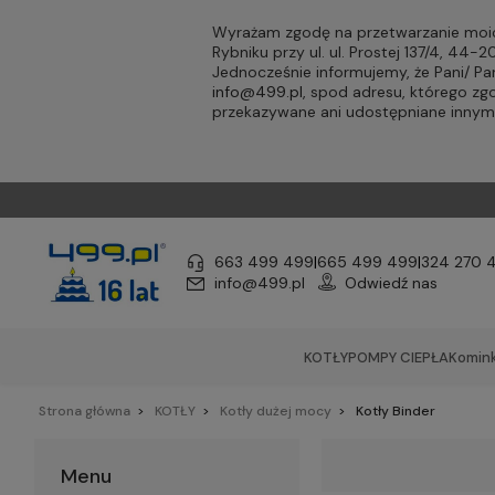
Wyrażam zgodę na przetwarzanie moic
Rybniku przy ul. ul. Prostej 137/4, 44
Jednocześnie informujemy, że Pani/ 
info@499.pl
, spod adresu, którego zg
przekazywane ani udostępniane inny
663 499 499
|
665 499 499
|
324 270 
info@499.pl
Odwiedź nas
KOTŁY
POMPY CIEPŁA
Komink
Strona główna
KOTŁY
Kotły dużej mocy
Kotły Binder
Menu