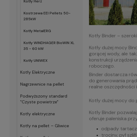
Kotły Herz
Kostrzewa EEI Pellets 50-
285kW
Kotły MetalERG
Kotły Binder – szero
Kotły WINDHAGER BioWIN XL
Kotły dużej mocy Bin
35 - 60 kW
gorącej wody, ale ta
konstrukcji urządzen
Kotły UNIWEX
roboczego.
Kotły Elektryczne
Binder dostarcza rów
do generowania prądu
Nagrzewnice na pellet
realne oszczędności 
Podwyższony standard
Kotły dużej mocy do 
"Czyste powietrze"
Kotły Binder pozwala
Kotły elektryczne
oferuje paleniska prz
Kotły na pellet – Gliwice
odpady tartacz
trociny, pył szli