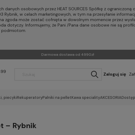
h danych osobowych przez HEAT SOURCES Spółkę z ograniczoną od
-203 Rybnik, w celach marketingowych, w tym na przesyłanie informac
Pana zgoda może zostać cofnięta w dowolnym momencie przez wysła
oda dotyczy. Informujemy, że Pani /Pana dane osobowe nie są profi
m podmiotom.
Darmowa dostawa od 4990zł
499
Zaloguj się
Za
i, piecyki
Rekuperatory
Palniki na pellet
Kawa speciality
AKCESORIA
Dostęp
et – Rybnik