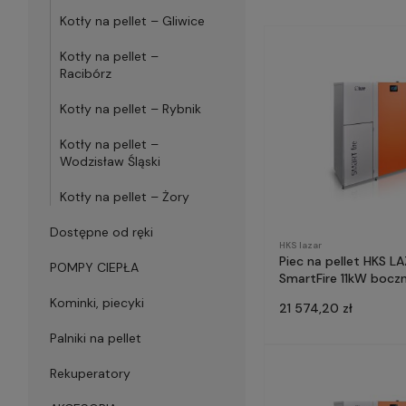
Kotły na pellet – Gliwice
Kotły na pellet –
Racibórz
Kotły na pellet – Rybnik
Kotły na pellet –
Wodzisław Śląski
Kotły na pellet – Żory
Dostępne od ręki
HKS lazar
Piec na pellet HKS L
POMPY CIEPŁA
SmartFire 11kW bocz
zasobnik - prefinans
Kominki, piecyki
21 574,20 zł
Czyste Powietrze
Palniki na pellet
Rekuperatory