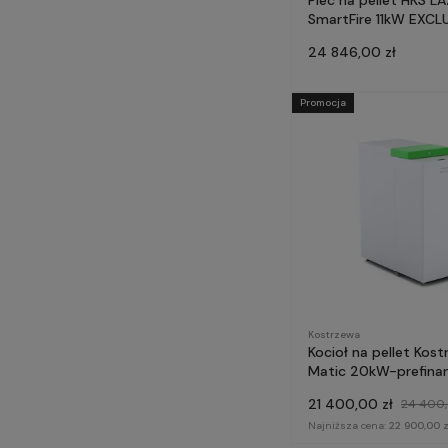
SmartFire 11kW EXCLU
- prefinansowanie C
24 846,00 zł
Powietrze
Promocja
Kostrzewa
Kocioł na pellet Kost
Matic 20kW-prefina
Czyste Powietrze
21 400,00 zł
24 400,
Najniższa cena:
22 900,00 z