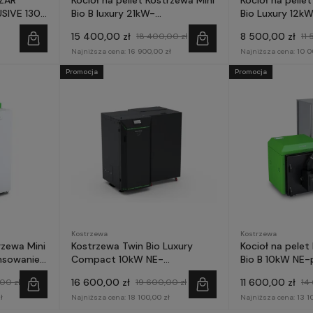
SIVE 130l
Bio B luxury 21kW-
Bio Luxury 12kW
zyste
prefinansowanie Czyste
15 400,00 zł
8 500,00 zł
18 400,00 zł
11
Powietrze
Najniższa cena:
16 900,00 zł
Najniższa cena:
10 0
Promocja
Promocja
Kostrzewa
Kostrzewa
rzewa Mini
Kostrzewa Twin Bio Luxury
Kocioł na pelet
nsowanie
Compact 10kW NE-
Bio B 10kW NE-
prefinansowanie Czyste
Czyste Powietr
16 600,00 zł
11 600,00 zł
00 zł
19 600,00 zł
14
Powietrze
ł
Najniższa cena:
18 100,00 zł
Najniższa cena:
13 1