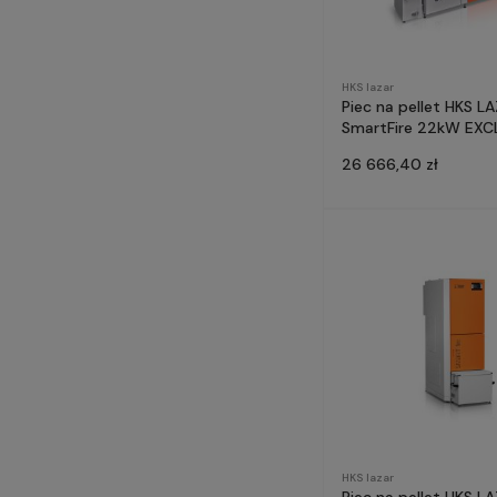
HKS lazar
Piec na pellet HKS L
SmartFire 22kW EXCL
prefinansowanie Czy
26 666,40 zł
Powietrze
HKS lazar
Piec na pellet HKS L