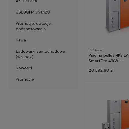
AKCESORIA
USŁUGI MONTAŻU
Promocje, dotacje,
dofinansowania
Kawa
HKS lazar
Ładowarki samochodowe
Piec na pellet HKS L
(wallbox)
SmartFire 41kW -
prefinansowanie Czy
Nowości
26 592,60 zł
Powietrze
Promocje