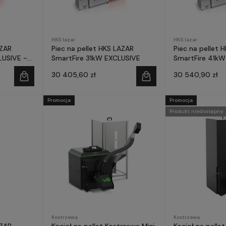
HKS lazar
HKS lazar
AZAR
Piec na pellet HKS LAZAR
Piec na pellet 
USIVE -
SmartFire 31kW EXCLUSIVE
SmartFire 41kW
ste
30 405,60 zł
30 540,90 zł
Promocja
Promocja
Produkt niedostępny
Kostrzewa
Kostrzewa
AZAR
Kocioł na pellet Kostrzewa Mini
Kocioł na pelle