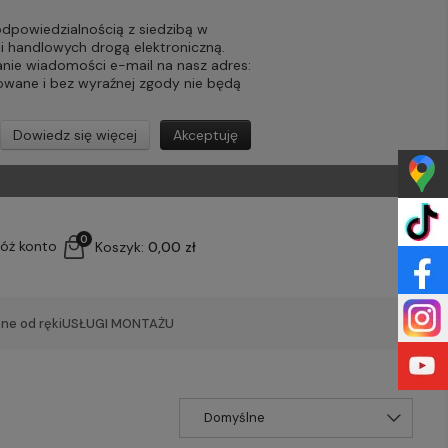
powiedzialnością z siedzibą w
ji handlowych drogą elektroniczną.
nie wiadomości e-mail na nasz adres:
lowane i bez wyraźnej zgody nie będą
Dowiedz się więcej
Akceptuję
0
łóż konto
Koszyk:
0,00 zł
ne od ręki
USŁUGI MONTAŻU