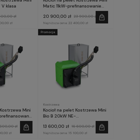
 V klasa
Matic 11kW-prefinansowanie
Czyste Powietrze
20 900,00 zł
 500,00 zł
23 900,00 zł
00,00 zł
Najniższa cena:
22 400,00 zł
Promocja
Kostrzewa
 Kostrzewa Mini
Kocioł na pelet Kostrzewa Mini
prefinansowanie
Bio B 20kW NE-
ze
prefinansowanie Czyste
13 600,00 zł
 600,00 zł
16 600,00 zł
Powietrze
00,00 zł
Najniższa cena:
15 100,00 zł