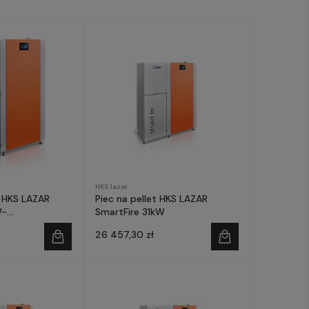
HKS lazar
t HKS LAZAR
Piec na pellet HKS LAZAR
W-
SmartFire 31kW
e Czyste
26 457,30 zł