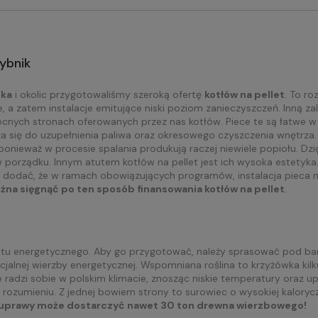
Rybnik
ika
i okolic przygotowaliśmy szeroką ofertę
kotłów na pellet
. To ro
 a zatem instalacje emitujące niski poziom zanieczyszczeń. Inną z
cnych stronach oferowanych przez nas kotłów. Piece te są łatwe w i
 się do uzupełnienia paliwa oraz okresowego czyszczenia wnętrza. J
onieważ w procesie spalania produkują raczej niewiele popiołu. Dz
w porządku. Innym atutem kotłów na pellet jest ich wysoka estetyk
 dodać, że w ramach obowiązujących programów, instalacja pieca 
na sięgnąć po ten sposób finansowania kotłów na pellet
.
atu energetycznego. Aby go przygotować, należy sprasować pod bar
ecjalnej wierzby energetycznej. Wspomniana roślina to krzyżówka k
radzi sobie w polskim klimacie, znosząc niskie temperatury oraz upa
zumieniu. Z jednej bowiem strony to surowiec o wysokiej kaloryczno
ar uprawy może dostarczyć nawet 30 ton drewna wierzbowego!