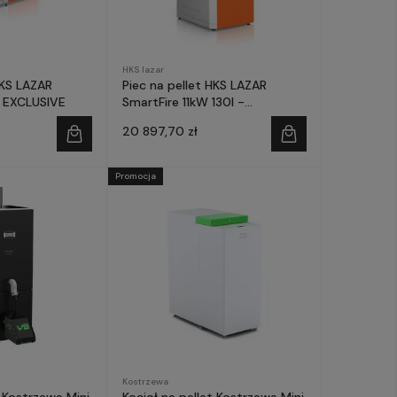
HKS lazar
HKS LAZAR
Piec na pellet HKS LAZAR
 EXCLUSIVE
SmartFire 11kW 130l -
prefinansowanie Czyste
20 897,70 zł
Powietrze
Promocja
Kostrzewa
t Kostrzewa Mini
Kocioł na pellet Kostrzewa Mini