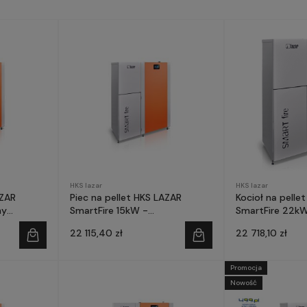
HKS lazar
HKS lazar
AZAR
Piec na pellet HKS LAZAR
Kocioł na pelle
ny
SmartFire 15kW -
SmartFire 22k
owanie
prefinansowanie Czyste
prefinansowani
22 115,40 zł
22 718,10 zł
Powietrze
Powietrze
Promocja
Nowość