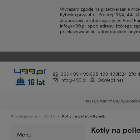
Wyrażam zgodę na przetwarzanie moic
Rybniku przy ul. ul. Prostej 137/4, 44
Jednocześnie informujemy, że Pani/ 
info@499.pl
, spod adresu, którego zg
przekazywane ani udostępniane inny
663 499 499
|
665 499 499
|
324 270 
info@499.pl
Odwiedź nas
KOTŁY
POMPY CIEPŁA
Komink
Strona główna
KOTŁY
Kotły na pellet – Rybnik
Kotły na pell
Menu