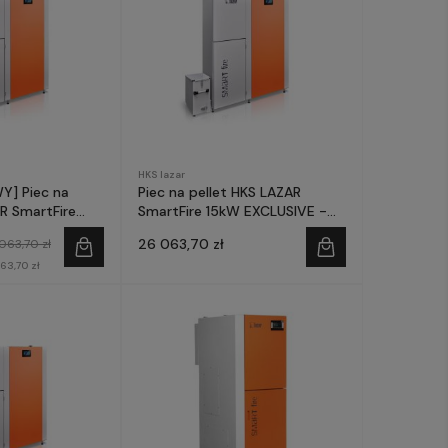
HKS lazar
] Piec na
Piec na pellet HKS LAZAR
R SmartFire
SmartFire 15kW EXCLUSIVE -
 zasobnik 240l
prefinansowanie Czyste
26 063,70 zł
063,70 zł
Powietrze
63,70 zł