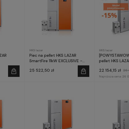
HKS lazar
HKS lazar
AZAR
Piec na pellet HKS LAZAR
[POWYSTAWOWY
SmartFire 11kW EXCLUSIVE -
pellet HKS LAZA
ste
boczny zasobnik -
15kW EXCLUSIVE
25 522,50 zł
22 154,15 zł
26 
prefinansowanie Czyste
Powietrze
Najniższa cena:
26 0