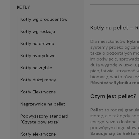
KOTŁY
Kotły wg producentów
Kotły na pellet – 
Kotły wg rodzaju
Dla mieszkańców
Rybn
Kotły na drewno
systemy proekologiczne,
także o pozostałych mo
Kotły hybrydowe
im poświęcić, sprowadza
dużą wygodą w użyciu, p
Kotły na zrębke
piec, łatwiej utrzymać 
biomasę, warto również
Kotły dużej mocy
Również w Rybniku moż
Kotły Elektryczne
Czym jest pellet?
Nagrzewnice na pellet
Pellet
to rodzaj granul
słomę, ale też pędy sp
Podwyższony standard
energetyczna doskonale 
"Czyste powietrze"
podwójnym tego słowa ro
Szacuje się, że hekt
Kotły elektryczne