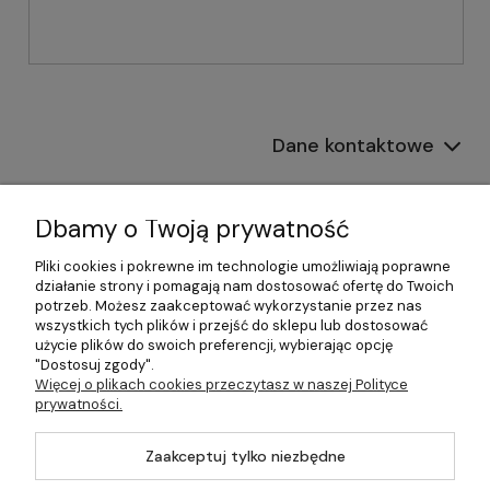
Dane kontaktowe
Informacje
Dbamy o Twoją prywatność
Płatności i dostawa
Pliki cookies i pokrewne im technologie umożliwiają poprawne
działanie strony i pomagają nam dostosować ofertę do Twoich
Pomoc
potrzeb. Możesz zaakceptować wykorzystanie przez nas
wszystkich tych plików i przejść do sklepu lub dostosować
Moje konto
użycie plików do swoich preferencji, wybierając opcję
"Dostosuj zgody".
Więcej o plikach cookies przeczytasz w naszej Polityce
prywatności.
©2026 Wszelkie Prawa Zastrzeżone | 499.pl - najlepszy sklep z
Zaakceptuj tylko niezbędne
kotłami na pellet