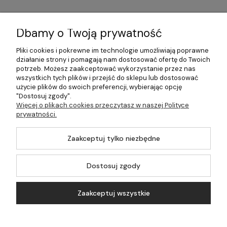
Informacje
Dbamy o Twoją prywatność
Płatności i dostawa
Pliki cookies i pokrewne im technologie umożliwiają poprawne
działanie strony i pomagają nam dostosować ofertę do Twoich
Pomoc
potrzeb. Możesz zaakceptować wykorzystanie przez nas
wszystkich tych plików i przejść do sklepu lub dostosować
Moje konto
użycie plików do swoich preferencji, wybierając opcję
"Dostosuj zgody".
Więcej o plikach cookies przeczytasz w naszej Polityce
prywatności.
©2026 Wszelkie Prawa Zastrzeżone | 499.pl - najlepszy sklep z
Zaakceptuj tylko niezbędne
kotłami na pellet
Master by
Ecommercy
Dostosuj zgody
Zaakceptuj wszystkie