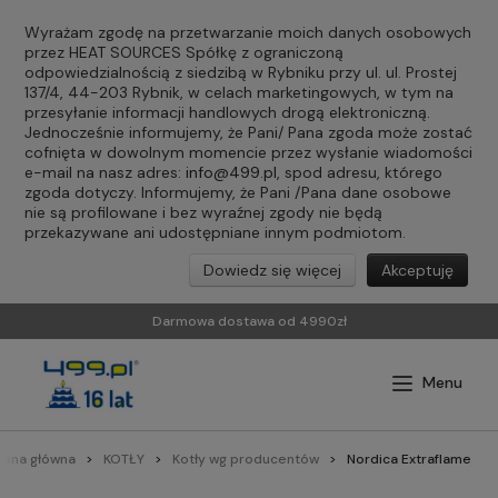
Wyrażam zgodę na przetwarzanie moich danych osobowych
przez HEAT SOURCES Spółkę z ograniczoną
odpowiedzialnością z siedzibą w Rybniku przy ul. ul. Prostej
137/4, 44-203 Rybnik, w celach marketingowych, w tym na
przesyłanie informacji handlowych drogą elektroniczną.
Jednocześnie informujemy, że Pani/ Pana zgoda może zostać
cofnięta w dowolnym momencie przez wysłanie wiadomości
e-mail na nasz adres:
info@499.pl
, spod adresu, którego
zgoda dotyczy. Informujemy, że Pani /Pana dane osobowe
nie są profilowane i bez wyraźnej zgody nie będą
przekazywane ani udostępniane innym podmiotom.
Dowiedz się więcej
Akceptuję
Darmowa dostawa od 4990zł
rona główna
KOTŁY
Kotły wg producentów
Nordica Extraflame