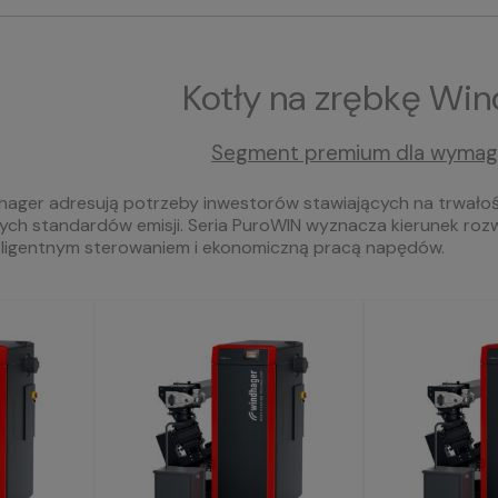
Kotły na zrębkę Wi
Segment premium dla wymag
hager adresują potrzeby inwestorów stawiających na trwałość
ch standardów emisji. Seria PuroWIN wyznacza kierunek roz
teligentnym sterowaniem i ekonomiczną pracą napędów.