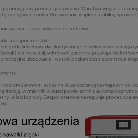
 górnociągowy proces zgazowania. Warstwa węgla drzewnego p
stą pracę wymiennika. Rozwiązanie wspiera stabilną sprawnoś
nia paliwa – dopasowanie do kotłowni
dy transportu zrębki:
em podciśnieniowy do elastycznego rozmieszczenia magazyn
ślimak) dla instalacji, w których zasobnik przylega do kotłown
 precyzyjne dozowanie i wysoki poziom bezpieczeństwa ekspl
lementy
 rusztem żarowym, szczelna śluza separująca magazyn paliwa
ną frakcję, wymiennik o dużej powierzchni z automatycznym
etny układ kotłowy. Zespół sterowania reguluje proces spala
wą.