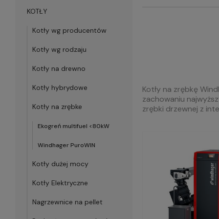
KOTŁY
Kotły wg producentów
Kotły wg rodzaju
Kotły na drewno
Kotły hybrydowe
Kotły na zrębkę Wind
zachowaniu najwyższy
Kotły na zrębke
zrębki drzewnej z in
Ekogreń multifuel <80kW
Windhager PuroWIN
Kotły dużej mocy
Kotły Elektryczne
Nagrzewnice na pellet