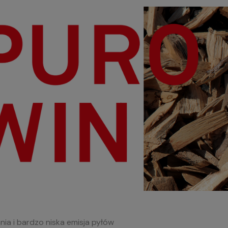
ia i bardzo niska emisja pyłów