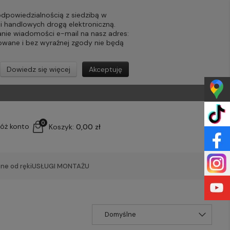
powiedzialnością z siedzibą w
ji handlowych drogą elektroniczną.
nie wiadomości e-mail na nasz adres:
lowane i bez wyraźnej zgody nie będą
Dowiedz się więcej
Akceptuję
0
łóż konto
Koszyk:
0,00 zł
ne od ręki
USŁUGI MONTAŻU