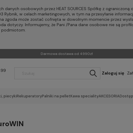
h danych osobowych przez HEAT SOURCES Spółkę z ograniczoną od
-203 Rybnik, w celach marketingowych, w tym na przesyłanie informac
Pana zgoda może zostać cofnięta w dowolnym momencie przez wysła
oda dotyczy. Informujemy, że Pani /Pana dane osobowe nie są profi
m podmiotom.
Darmowa dostawa od 4990zł
499
Zaloguj się
Za
i, piecyki
Rekuperatory
Palniki na pellet
Kawa speciality
AKCESORIA
Dostęp
uroWIN