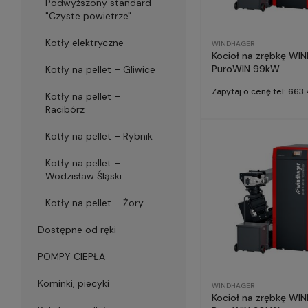
Podwyższony standard
"Czyste powietrze"
Kotły elektryczne
WINDHAGER
Kocioł na zrębkę WINDHAGER
PuroWIN 99kW
Kotły na pellet – Gliwice
Zapytaj o cenę tel: 66
Kotły na pellet –
Racibórz
Kotły na pellet – Rybnik
Kotły na pellet –
Wodzisław Śląski
Kotły na pellet – Żory
Dostępne od ręki
POMPY CIEPŁA
Kominki, piecyki
WINDHAGER
Kocioł na zrębkę W