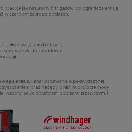
racuje jak naturalny filtr gazów, co ogranicza emisję
ć w szerokim zakresie obciążeń.
u paliwa względem kotłowni,
i i liczy się zwarta zabudowa.
oatacji.
 od paleniska, kanał podawania o podwyższonej
 oczyszczaniem oraz napędy o niskim poborze mocy
nia, współpracuje z buforem, obiegami grzewczymi i