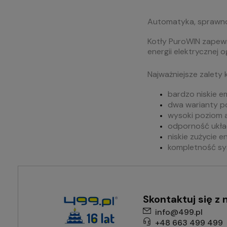
Automatyka, sprawno
Kotły PuroWIN zapewn
energii elektrycznej 
Najważniejsze zalety
bardzo niskie e
dwa warianty p
wysoki poziom a
odporność układ
niskie zużycie e
kompletność sy
Skontaktuj się z 
info@499.pl
+48 663 499 499