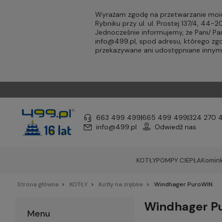
Wyrażam zgodę na przetwarzanie moic
Rybniku przy ul. ul. Prostej 137/4, 44
Jednocześnie informujemy, że Pani/ 
info@499.pl
, spod adresu, którego zg
przekazywane ani udostępniane inny
663 499 499
|
665 499 499
|
324 270 
info@499.pl
Odwiedź nas
KOTŁY
POMPY CIEPŁA
Komink
Strona główna
KOTŁY
Kotły na zrębke
Windhager PuroWIN
Windhager P
Menu