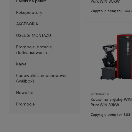
Palniki na pellet
PuroWIN 30kW
Zapytaj o cenę tel: 66
Rekuperatory
AKCESORIA
USŁUGI MONTAŻU
Promocje, dotacje,
dofinansowania
Kawa
Ładowarki samochodowe
(wallbox)
Nowości
WINDHAGER
Kocioł na zrębkę W
Promocje
PuroWIN 83kW
Zapytaj o cenę tel: 66