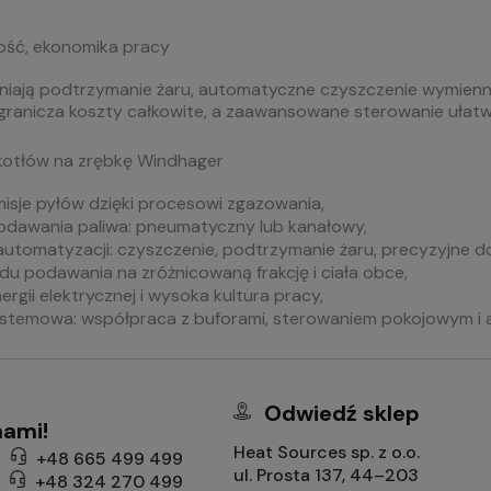
ść, ekonomika pracy
iają podtrzymanie żaru, automatyczne czyszczenie wymiennika
ogranicza koszty całkowite, a zaawansowane sterowanie ułatwia
 kotłów na zrębkę Windhager
misje pyłów dzięki procesowi zgazowania,
odawania paliwa: pneumatyczny lub kanałowy,
utomatyzacji: czyszczenie, podtrzymanie żaru, precyzyjne d
u podawania na zróżnicowaną frakcję i ciała obce,
nergii elektrycznej i wysoka kultura pracy,
stemowa: współpraca z buforami, sterowaniem pokojowym i ap
Odwiedź sklep
nami!
Heat Sources sp. z o.o.
+48 665 499 499
ul. Prosta 137, 44–203
+48 324 270 499