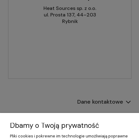
Heat Sources sp. z o.o.
ul. Prosta 137, 44–203
Rybnik
Dane kontaktowe
Informacje
Dbamy o Twoją prywatność
Płatności i dostawa
Pliki cookies i pokrewne im technologie umożliwiają poprawne