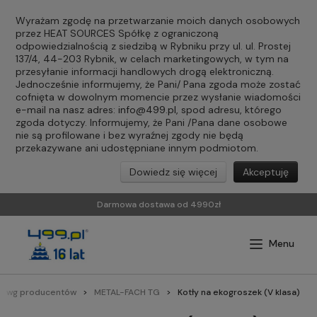
Wyrażam zgodę na przetwarzanie moich danych osobowych
przez HEAT SOURCES Spółkę z ograniczoną
odpowiedzialnością z siedzibą w Rybniku przy ul. ul. Prostej
137/4, 44-203 Rybnik, w celach marketingowych, w tym na
przesyłanie informacji handlowych drogą elektroniczną.
Jednocześnie informujemy, że Pani/ Pana zgoda może zostać
cofnięta w dowolnym momencie przez wysłanie wiadomości
e-mail na nasz adres:
info@499.pl
, spod adresu, którego
zgoda dotyczy. Informujemy, że Pani /Pana dane osobowe
nie są profilowane i bez wyraźnej zgody nie będą
przekazywane ani udostępniane innym podmiotom.
Dowiedz się więcej
Akceptuję
Darmowa dostawa od 4990zł
ły wg producentów
METAL-FACH TG
Kotły na ekogroszek (V klasa)