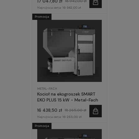
17 047,80 zł
18 942,00 zł
Najniższa cena:
18 942,00 zł
Promocja
METAL-FACH
Kocioł na ekogroszek SMART
EKO PLUS 15 kW - Metal-Fach
16 438,50 zł
18 265,00 zł
Najniższa cena:
18 265,00 zł
Promocja