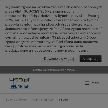
Wyrażam zgodę na przetwarzanie moich danych osobowych
przez HEAT SOURCES Spółkę z ograniczoną
odpowiedzialnością z siedzibą w Rybniku przy ul. ul. Prostej
137/4, 44-203 Rybnik, w celach marketingowych, w tym na
przesyłanie informacji handlowych drogą elektroniczną.
Jednocześnie informujemy, że Pani/ Pana zgoda może zostać
cofnięta w dowolnym momencie przez wysłanie wiadomości
e-mail na nasz adres:
info@499.pl
, spod adresu, którego
zgoda dotyczy. Informujemy, że Pani /Pana dane osobowe
nie są profilowane i bez wyraźnej zgody nie będą
przekazywane ani udostępniane innym podmiotom.
Dowiedz się więcej
Akceptuję
Darmowa dostawa od 4990zł
Strona główna
POMPY CIEPŁA
SEVRA