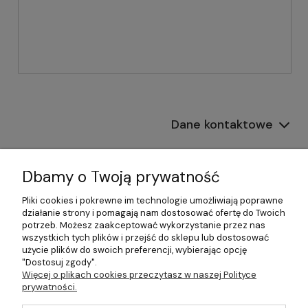
Dane kontaktowe
Informacje
Dbamy o Twoją prywatność
Płatności i dostawa
Pliki cookies i pokrewne im technologie umożliwiają poprawne
działanie strony i pomagają nam dostosować ofertę do Twoich
Pomoc
potrzeb. Możesz zaakceptować wykorzystanie przez nas
wszystkich tych plików i przejść do sklepu lub dostosować
Moje konto
użycie plików do swoich preferencji, wybierając opcję
"Dostosuj zgody".
Więcej o plikach cookies przeczytasz w naszej Polityce
prywatności.