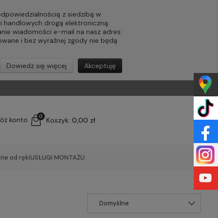
powiedzialnością z siedzibą w
ji handlowych drogą elektroniczną.
nie wiadomości e-mail na nasz adres:
lowane i bez wyraźnej zgody nie będą
Dowiedz się więcej
Akceptuję
0
łóż konto
Koszyk:
0,00 zł
ne od ręki
USŁUGI MONTAŻU