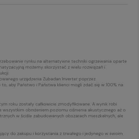
rzebowanie rynku na alternatywne techniki ogrzewania oparte
imatyzacyjną możemy skorzystać z wielu rozwiązań i
kcji.
owanego urządzenia Zubadan Inverter poprzez
 to, aby Państwo i Państwa klienci mogli zdać się w 100% na
w tym roku zostały całkowicie zmodyfikowane. A wynik robi
de wszystkim obniżeniem poziomu ciśnienia akustycznego aż o
ętrznych w ściśle zabudowanych obszarach mieszkalnych, ale
ący do zakupu i korzystania z trwałego i jedynego w swoim