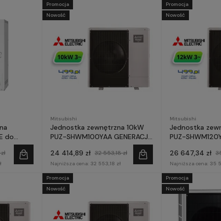
Promocja
Promocja
Nowość
Nowość
Mitsubishi
Mitsubishi
na
Jednostka zewnętrzna 10kW
Jednostka zew
E do
PUZ-SHWM100YAA GENERACJA
PUZ-SHWM120Y
JA E -
E - Mitsubishi Zubadan
E - Mitsubish
24 414,89 zł
26 647,34 zł
zł
32 553,18 zł
3
ł
Najniższa cena:
32 553,18 zł
Najniższa cena:
35 5
Promocja
Promocja
Nowość
Nowość