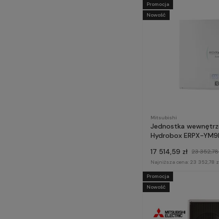
Promocja
Nowość
Mitsubishi
Jednostka wewnętrz
Hydrobox ERPX-YM9
monobloka GENERAC
17 514,59 zł
23 352,78 
Mitsubishi Electric
Najniższa cena:
23 352,78 z
Promocja
Nowość