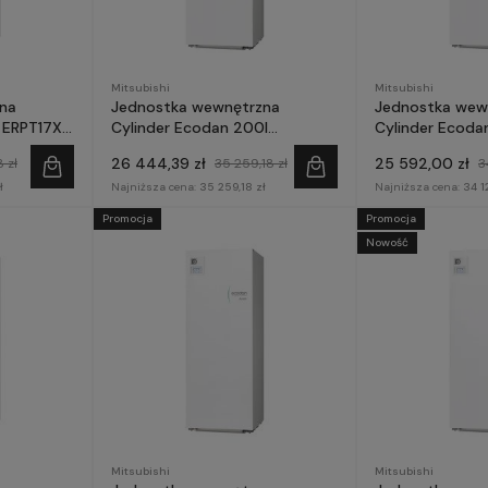
Mitsubishi
Mitsubishi
na
Jednostka wewnętrzna
Jednostka wew
l ERPT17X-
Cylinder Ecodan 200l
Cylinder Ecoda
EHPT20X-YM9E do monobloka
ERPT20X-VM6E
26 444,39 zł
25 592,00 zł
 zł
35 259,18 zł
3
bishi
GENERACJA E - Mitsubishi
GENERACJA E - 
ł
Electric
Najniższa cena:
35 259,18 zł
Electric
Najniższa cena:
34 1
Promocja
Promocja
Nowość
Mitsubishi
Mitsubishi