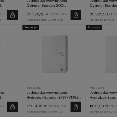
na
Jednostka wewnętrzna
Jednostka wew
l
Cylinder Ecodan 200l
Cylinder Ecoda
ERACJA E
ERST20F-YM9E GENERACJA E
ERPT30X-VM6E
29 326,28 zł
26 829,99 zł
 zł
39 101,70 zł
35
- Mitsubishi Electric
monobloka GEN
ł
Najniższa cena:
39 101,70 zł
Mitsubishi Elect
Najniższa cena:
35 7
Promocja
Promocja
Mitsubishi
Mitsubishi
na
Jednostka wewnętrzna
Jednostka wew
l
Hydrobox Ecodan ERSF-VM6E
Hydrobox Ecod
ERACJA E
GENERACJA E - Mitsubishi
GENERACJA E - 
17 961,08 zł
18 711,99 zł
2 zł
23 948,10 zł
24 9
Electric
Electric
Najniższa cena:
23 948,10 zł
Najniższa cena:
24 5