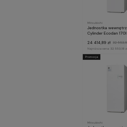
Mitsubishi
Jednostka wewnętrz
Cylinder Ecodan 170
VM2E do monobloka
24 414,89 zł
32 553,18
GENERACJA E - Mitsu
Electric
Najniższa cena:
32 553,18 z
Promocja
Mitsubishi