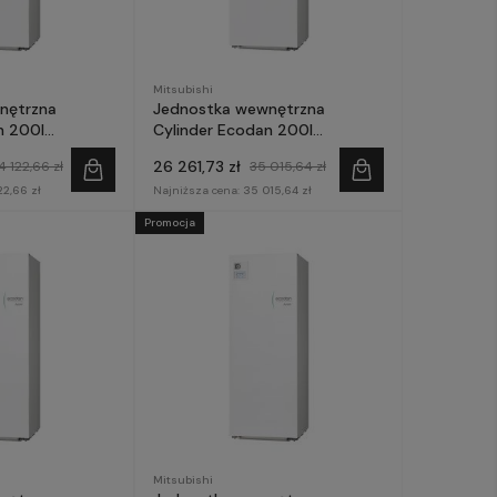
Mitsubishi
nętrzna
Jednostka wewnętrzna
n 200l
Cylinder Ecodan 200l
 do monobloka
ERPT20X-YM9E do monobloka
26 261,73 zł
4 122,66 zł
35 015,64 zł
Mitsubishi
GENERACJA E - Mitsubishi
22,66 zł
Electric
Najniższa cena:
35 015,64 zł
Promocja
Mitsubishi