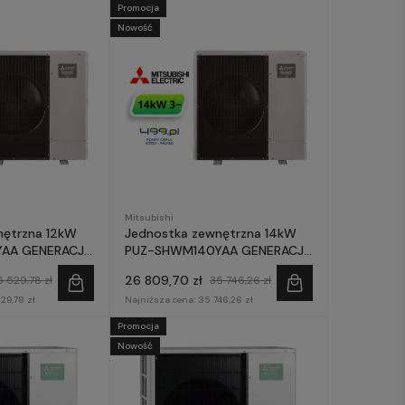
Promocja
Nowość
Mitsubishi
nętrzna 12kW
Jednostka zewnętrzna 14kW
AA GENERACJA
PUZ-SHWM140YAA GENERACJA
i Zubadan
E - Mitsubishi Zubadan
26 809,70 zł
5 529,78 zł
35 746,26 zł
29,78 zł
Najniższa cena:
35 746,26 zł
Promocja
Nowość