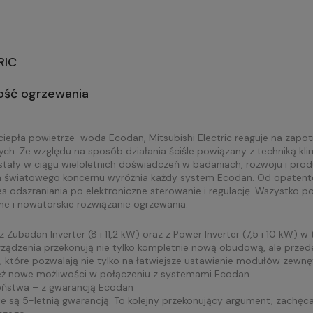
RIC
ość ogrzewania
pła powietrze-woda Ecodan, Mitsubishi Electric reaguje na zapot
ch. Ze względu na sposób działania ściśle powiązany z techniką kl
tały w ciągu wieloletnich doświadczeń w badaniach, rozwoju i produ
a światowego koncernu wyróżnia każdy system Ecodan. Od opatent
odszraniania po elektroniczne sterowanie i regulację. Wszystko po
ne i nowatorskie rozwiązanie ogrzewania.
 Zubadan Inverter (8 i 11,2 kW) oraz z Power Inverter (7,5 i 10 kW) 
urządzenia przekonują nie tylko kompletnie nową obudową, ale prze
e, które pozwalają nie tylko na łatwiejsze ustawianie modułów zewn
eż nowe możliwości w połączeniu z systemami Ecodan.
eństwa – z gwarancją Ecodan
są 5-letnią gwarancją. To kolejny przekonujący argument, zachęcaj