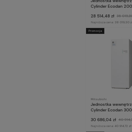
Jednostka wewnętrz
Cylinder Ecodan 200
ERST20F-VM6E GEN
28 514,48 zł
38 019,30
- Mitsubishi Electric
Najniższa cena:
38 019,30 z
Promocja
Mitsubishi
Jednostka wewnętrz
Cylinder Ecodan 300
ERST30F-YM9EE GEN
30 686,04 zł
40 914,7
- Mitsubishi Electric
Najniższa cena:
40 914,72 zł