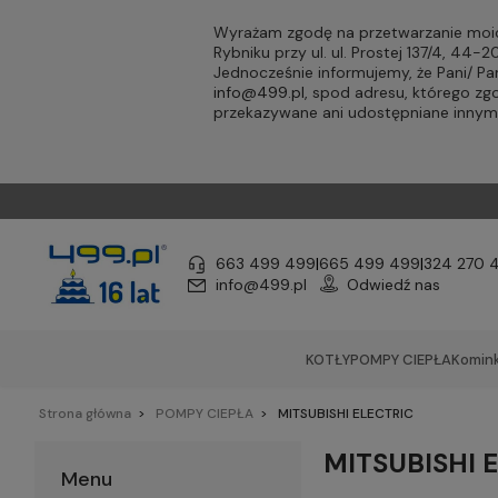
Wyrażam zgodę na przetwarzanie moic
Rybniku przy ul. ul. Prostej 137/4, 44
Jednocześnie informujemy, że Pani/ 
info@499.pl
, spod adresu, którego zg
przekazywane ani udostępniane inny
663 499 499
|
665 499 499
|
324 270 
info@499.pl
Odwiedź nas
KOTŁY
POMPY CIEPŁA
Komink
Strona główna
POMPY CIEPŁA
MITSUBISHI ELECTRIC
MITSUBISHI 
Menu