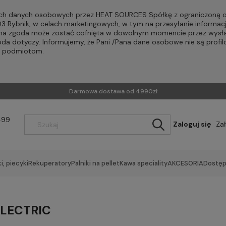
h danych osobowych przez HEAT SOURCES Spółkę z ograniczoną od
-203 Rybnik, w celach marketingowych, w tym na przesyłanie informac
Pana zgoda może zostać cofnięta w dowolnym momencie przez wysła
oda dotyczy. Informujemy, że Pani /Pana dane osobowe nie są profi
m podmiotom.
Darmowa dostawa od 4990zł
499
Zaloguj się
Za
i, piecyki
Rekuperatory
Palniki na pellet
Kawa speciality
AKCESORIA
Dostęp
ELECTRIC