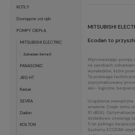
KOTŁY
Dostępne od ręki
MITSUBISHI ELECT
POMPY CIEPŁA
Ecodan to przyszł
MITSUBISHI ELECTRIC
Zubadan Seria E
Wprowadzając pompy cie
na zasobach odnawialny
PANASONIC
wynalazków, które pows
Ta przewaga techniczn
JBG HT
zoptymalizowany proces 
eko- logiczne, bezpiecz
Kaisai
Urządzenia zewnętrzne z
SEVRA
wrażenie: Dzięki temu 
10 dB(A). Optymalizacj
Daikin
dodatkowo otwierają t
5 lat pełnego bezpiecz
KOŁTON
Systemy ECODAN objęte 