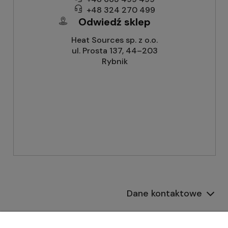
+48 324 270 499
Odwiedź sklep
Heat Sources sp. z o.o.
ul. Prosta 137, 44–203
Rybnik
Dane kontaktowe
Informacje