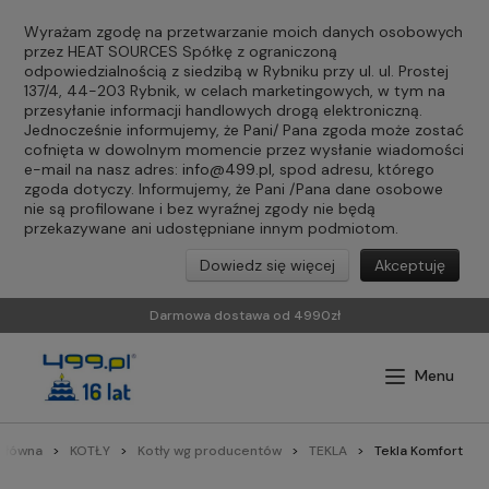
Wyrażam zgodę na przetwarzanie moich danych osobowych
przez HEAT SOURCES Spółkę z ograniczoną
odpowiedzialnością z siedzibą w Rybniku przy ul. ul. Prostej
137/4, 44-203 Rybnik, w celach marketingowych, w tym na
przesyłanie informacji handlowych drogą elektroniczną.
Jednocześnie informujemy, że Pani/ Pana zgoda może zostać
cofnięta w dowolnym momencie przez wysłanie wiadomości
e-mail na nasz adres:
info@499.pl
, spod adresu, którego
zgoda dotyczy. Informujemy, że Pani /Pana dane osobowe
nie są profilowane i bez wyraźnej zgody nie będą
przekazywane ani udostępniane innym podmiotom.
Dowiedz się więcej
Akceptuję
Darmowa dostawa od 4990zł
 główna
KOTŁY
Kotły wg producentów
TEKLA
Tekla Komfort