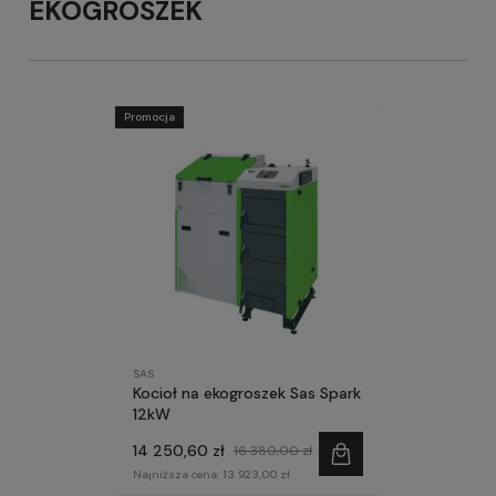
EKOGROSZEK
Promocja
SAS
Kocioł na ekogroszek Sas Spark
12kW
14 250,60 zł
16 380,00 zł
Najniższa cena:
13 923,00 zł