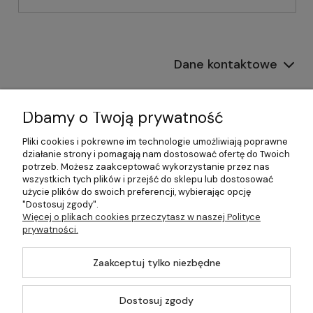
Dane kontaktowe
Informacje
Dbamy o Twoją prywatność
Płatności i dostawa
Pliki cookies i pokrewne im technologie umożliwiają poprawne
działanie strony i pomagają nam dostosować ofertę do Twoich
Pomoc
potrzeb. Możesz zaakceptować wykorzystanie przez nas
wszystkich tych plików i przejść do sklepu lub dostosować
Moje konto
użycie plików do swoich preferencji, wybierając opcję
"Dostosuj zgody".
Więcej o plikach cookies przeczytasz w naszej Polityce
prywatności.
©2026 Wszelkie Prawa Zastrzeżone | 499.pl - najlepszy sklep z
Zaakceptuj tylko niezbędne
kotłami na pellet
Master by
Ecommercy
Dostosuj zgody