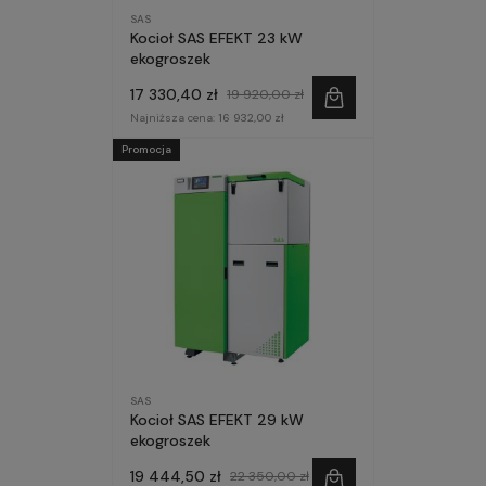
SAS
Kocioł SAS EFEKT 23 kW
ekogroszek
17 330,40 zł
19 920,00 zł
Najniższa cena:
16 932,00 zł
Promocja
SAS
Kocioł SAS EFEKT 29 kW
ekogroszek
19 444,50 zł
22 350,00 zł