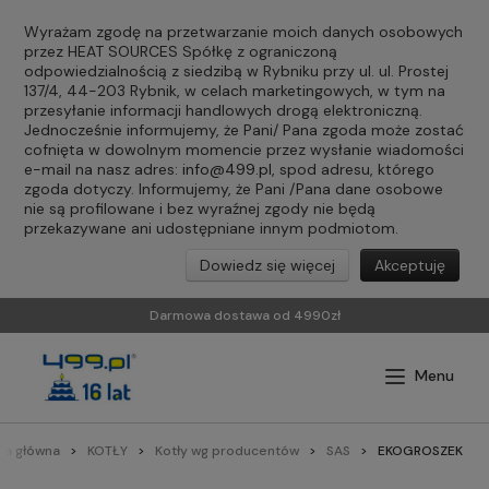
Wyrażam zgodę na przetwarzanie moich danych osobowych
przez HEAT SOURCES Spółkę z ograniczoną
odpowiedzialnością z siedzibą w Rybniku przy ul. ul. Prostej
137/4, 44-203 Rybnik, w celach marketingowych, w tym na
przesyłanie informacji handlowych drogą elektroniczną.
Jednocześnie informujemy, że Pani/ Pana zgoda może zostać
cofnięta w dowolnym momencie przez wysłanie wiadomości
e-mail na nasz adres:
info@499.pl
, spod adresu, którego
zgoda dotyczy. Informujemy, że Pani /Pana dane osobowe
nie są profilowane i bez wyraźnej zgody nie będą
przekazywane ani udostępniane innym podmiotom.
Dowiedz się więcej
Akceptuję
Darmowa dostawa od 4990zł
na główna
KOTŁY
Kotły wg producentów
SAS
EKOGROSZEK