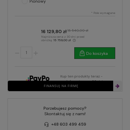
Pionowy
*
Pole wymagane
18 540,00 zł
16 129,80 zł
Najniższa cena z 30 dni przed
obniżką:
15 759,00 zł
Do koszyka
Kup ten produkty teraz -
zapłać za niego za 30 dni
FINANSUJ NA FIRMĘ
Porzebujesz pomocy?
Skontaktuj się z nami!
+48 603 499 459