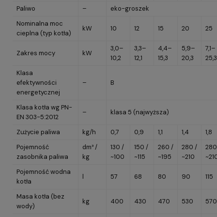
Paliwo
–
eko-groszek
Nominalna moc
kW
10
12
15
20
25
cieplna (typ kotła)
3,0–
3,3–
4,4–
5,9–
7,1–
Zakres mocy
kW
10,2
12,1
15,3
20,3
25,3
Klasa
efektywności
–
B
energetycznej
Klasa kotła wg PN-
–
klasa 5 (najwyższa)
EN 303-5:2012
Zużycie paliwa
kg/h
0,7
0,9
1,1
1,4
1,8
Pojemność
dm³ /
130 /
150 /
260 /
280 /
280
zasobnika paliwa
kg
~100
~115
~195
~210
~21
Pojemność wodna
l
57
68
80
90
115
kotła
Masa kotła (bez
kg
400
430
470
530
570
wody)