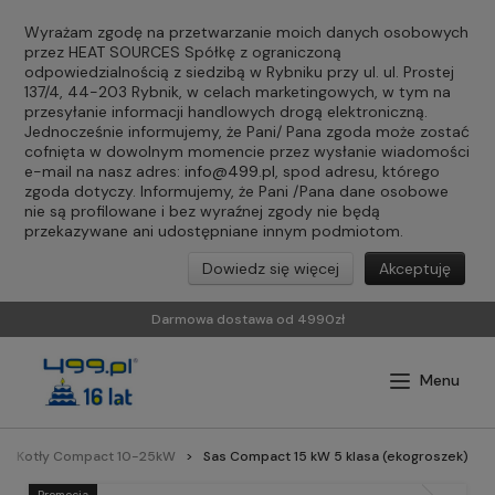
Wyrażam zgodę na przetwarzanie moich danych osobowych
przez HEAT SOURCES Spółkę z ograniczoną
odpowiedzialnością z siedzibą w Rybniku przy ul. ul. Prostej
137/4, 44-203 Rybnik, w celach marketingowych, w tym na
przesyłanie informacji handlowych drogą elektroniczną.
Jednocześnie informujemy, że Pani/ Pana zgoda może zostać
cofnięta w dowolnym momencie przez wysłanie wiadomości
e-mail na nasz adres:
info@499.pl
, spod adresu, którego
zgoda dotyczy. Informujemy, że Pani /Pana dane osobowe
nie są profilowane i bez wyraźnej zgody nie będą
przekazywane ani udostępniane innym podmiotom.
Dowiedz się więcej
Akceptuję
Darmowa dostawa od 4990zł
Kotły Compact 10-25kW
Sas Compact 15 kW 5 klasa (ekogroszek)
Promocja