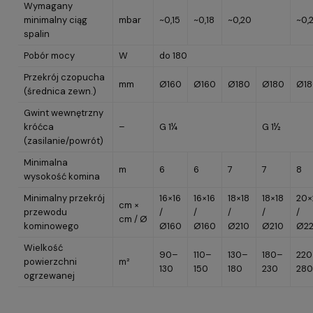
Wymagany
minimalny ciąg
mbar
~0,15
~0,18
~0,20
~0,
spalin
Pobór mocy
W
do 180
Przekrój czopucha
mm
Ø160
Ø160
Ø180
Ø180
Ø18
(średnica zewn.)
Gwint wewnętrzny
króćca
–
G 1¼
G 1½
(zasilanie/powrót)
Minimalna
m
6
6
7
7
8
wysokość komina
Minimalny przekrój
16×16
16×16
18×18
18×18
20×
cm ×
przewodu
/
/
/
/
/
cm / Ø
kominowego
Ø160
Ø160
Ø210
Ø210
Ø2
Wielkość
90–
110–
130–
180–
220
powierzchni
m²
130
150
180
230
280
ogrzewanej