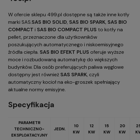
W ofercie sklepu 499.pl dostępne są także inne kotły
marki SAS.
SAS BIO SOLID
,
SAS BIO SPARK
,
SAS BIO
COMPACT
i
SAS BIO COMPACT PLUS
to kotły na
pellet, przeznaczone dla użytkowników
poszukujących automatycznego i niskoemisyjnego
źródła ciepła.
SAS BIO EFEKT PLUS
oferuje wyższe
moce i rozbudowaną automatykę do większych
budynków. Dla osób preferujących paliwa węglowe
dostępny jest również
SAS SPARK
, czyli
automatyczny kocioł na eko-groszek spełniający
aktualne normy emisyjne.
Specyfikacja
PARAMETR
10
12
15
20
2
TECHNICZNO-
JEDN.
KW
KW
KW
KW
K
EKSPLOATACYJNY