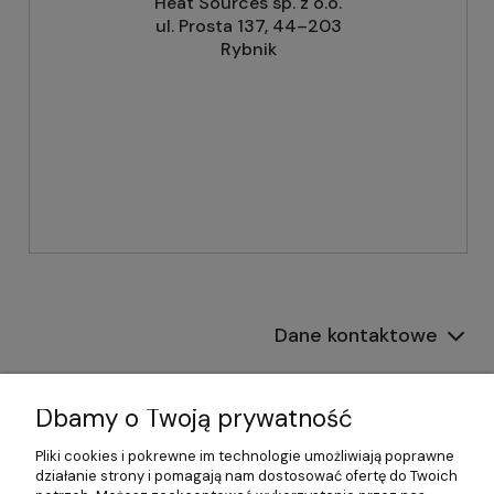
Heat Sources sp. z o.o.
ul. Prosta 137, 44–203
Rybnik
Dane kontaktowe
Informacje
Dbamy o Twoją prywatność
Płatności i dostawa
Pliki cookies i pokrewne im technologie umożliwiają poprawne
działanie strony i pomagają nam dostosować ofertę do Twoich
Pomoc