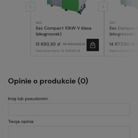
SAS
SAS
Sas Compact 10kW V klasa
Sas Compact 12kW
(ekogroszek)
(ekogroszek)
13 650,30 zł
14 877,00 zł
15 690,00 zł
Najniższa cena:
13 336,50 zł
Najniższa cena:
14
Opinie o produkcie (0)
Imię lub pseudonim:
Twoja opinia: