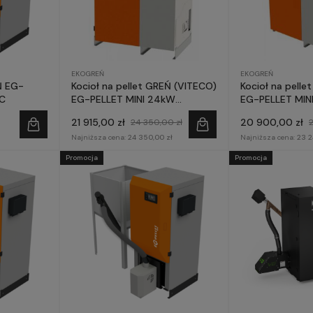
EKOGREŃ
EKOGREŃ
G-
Kocioł na pellet GREŃ (VITECO)
Kocioł na pelle
MC
EG-PELLET MINI 24kW
EG-PELLET MIN
COMPACT MC
16kW MC
21 915,00 zł
20 900,00 zł
24 350,00 zł
Najniższa cena:
24 350,00 zł
Najniższa cena:
23 2
Promocja
Promocja