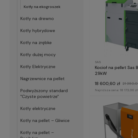
Kotły na ekogroszek
Kotły na drewno
Kotły hybrydowe
Kotły na zrębke
Kotły dużej mocy
SAS
Kotły Elektryczne
Kocioł na pellet Sas 
29kW
Nagrzewnice na pellet
18 600,60 zł
21 380,0
Podwyższony standard
Najniższa cena:
18 173,00 zł
"Czyste powietrze"
Kotły elektryczne
Kotły na pellet – Gliwice
Kotły na pellet –