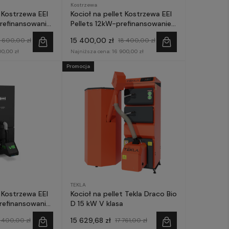
Kostrzewa
t Kostrzewa EEI
Kocioł na pellet Kostrzewa EEI
prefinansowanie
Pellets 12kW-prefinansowanie
ze
Czyste Powietrze
15 400,00 zł
9 600,00 zł
18 400,00 zł
00,00 zł
Najniższa cena:
16 900,00 zł
Promocja
TEKLA
t Kostrzewa EEI
Kocioł na pellet Tekla Draco Bio
refinansowanie
D 15 kW V klasa
ze
15 629,68 zł
 400,00 zł
17 761,00 zł