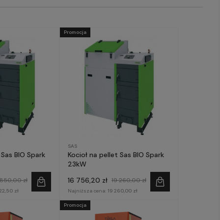
Promocja
SAS
t Sas BIO Spark
Kocioł na pellet Sas BIO Spark
23kW
16 756,20 zł
 850,00 zł
19 260,00 zł
22,50 zł
Najniższa cena:
19 260,00 zł
Promocja