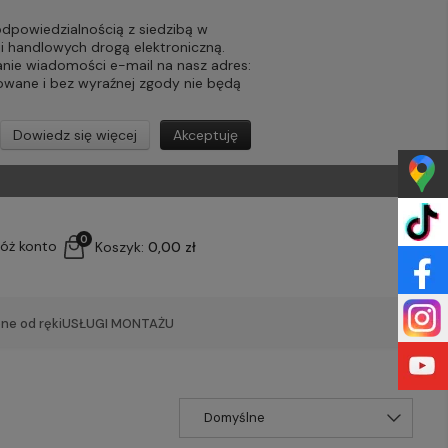
powiedzialnością z siedzibą w
ji handlowych drogą elektroniczną.
nie wiadomości e-mail na nasz adres:
lowane i bez wyraźnej zgody nie będą
Dowiedz się więcej
Akceptuję
0
łóż konto
Koszyk:
0,00 zł
ne od ręki
USŁUGI MONTAŻU