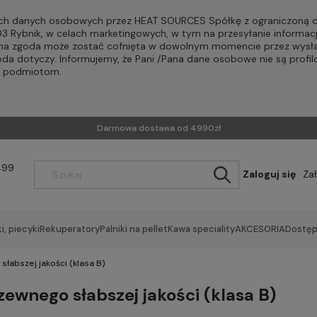
h danych osobowych przez HEAT SOURCES Spółkę z ograniczoną od
-203 Rybnik, w celach marketingowych, w tym na przesyłanie informac
Pana zgoda może zostać cofnięta w dowolnym momencie przez wysła
oda dotyczy. Informujemy, że Pani /Pana dane osobowe nie są profi
m podmiotom.
Darmowa dostawa od 4990zł
499
Zaloguj się
Za
i, piecyki
Rekuperatory
Palniki na pellet
Kawa speciality
AKCESORIA
Dostęp
słabszej jakości (klasa B)
zewnego słabszej jakości (klasa B)