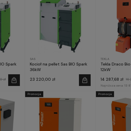
SAS
TEKLA
BIO Spark
Kocioł na pellet Sas BIO Spark
Tekla Draco Bio
36kW
12kW
23 220,00 zł
14 287,68 zł
0 zł
16 
Najniższa cena:
13 8
Promocja
Promocja