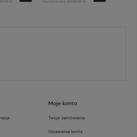
00,00 zł
Najniższa cena:
14 644,00 zł
Moje konto
macje
Twoje zamówienia
Ustawienia konta