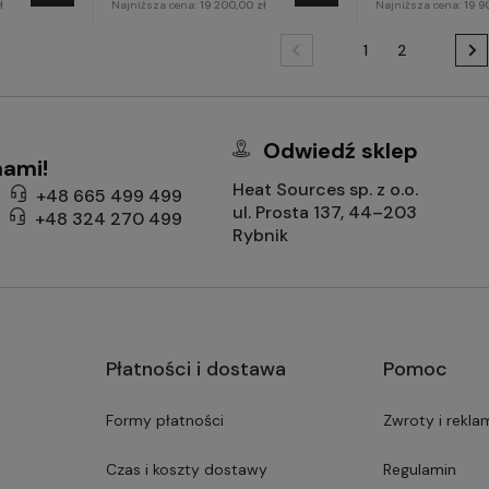
ł
Najniższa cena:
19 200,00 zł
Najniższa cena:
19 9
1
2
Odwiedź sklep
nami!
Heat Sources sp. z o.o.
+48 665 499 499
ul. Prosta 137, 44–203
+48 324 270 499
Rybnik
Płatności i dostawa
Pomoc
Formy płatności
Zwroty i rekla
Czas i koszty dostawy
Regulamin