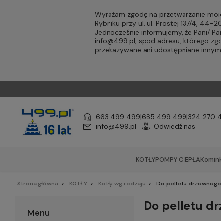
Wyrażam zgodę na przetwarzanie moic
Rybniku przy ul. ul. Prostej 137/4, 44
Jednocześnie informujemy, że Pani/ 
info@499.pl
, spod adresu, którego zg
przekazywane ani udostępniane inny
663 499 499
|
665 499 499
|
324 270 
info@499.pl
Odwiedź nas
KOTŁY
POMPY CIEPŁA
Komink
Strona główna
KOTŁY
Kotły wg rodzaju
Do pelletu drzewnego 
Do pelletu dr
Menu