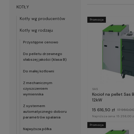
KOTŁY
Kotły wg producentów
Promocja
Kotły wg rodzaju
Przystępne cenowo
Do pelletu drzewnego
słabszej jakości (klasa B)
Do małej kotłowni
Z mechanicznym
czyszczeniem
SAS
Kocioł na pellet Sas 
wymiennika
12kW
Z systemem
15 616,50 zł
17 950,00
automatycznego doboru
Najniższa cena:
15 258,00 z
parametrów spalania
Promocja
Najwyższa półka