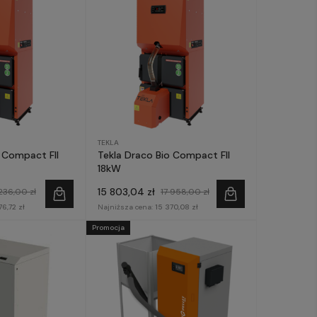
TEKLA
 Compact FII
Tekla Draco Bio Compact FII
18kW
15 803,04 zł
236,00 zł
17 958,00 zł
76,72 zł
Najniższa cena:
15 370,08 zł
Promocja