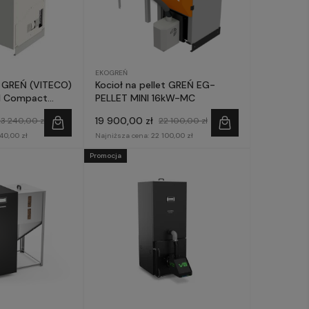
EKOGREŃ
t GREŃ (VITECO)
Kocioł na pellet GREŃ EG-
I Compact
PELLET MINI 16kW-MC
19 900,00 zł
23 240,00 zł
22 100,00 zł
40,00 zł
Najniższa cena:
22 100,00 zł
Promocja