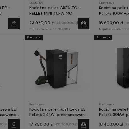
EKOGREŃ
Kostrzewa
Ń EG-
Kocioł na pellet GREŃ EG-
Kocioł na pelle
C
PELLET MINI 45kW MC
Pellets 10kW -
Czyste Powietr
23 920,00 zł
16 600,00 zł
33 059,00 zł
1
Najniższa cena:
33 059,00 zł
Najniższa cena:
18 1
Promocja
Promocja
Kostrzewa
Kostrzewa
rzewa EEI
Kocioł na pellet Kostrzewa EEI
Kocioł na pelle
ansowanie
Pellets 24kW-prefinansowanie
Pellets 30kW-p
Czyste Powietrze
Czyste Powietr
17 700,00 zł
18 400,00 zł
00 zł
20 700,00 zł
21