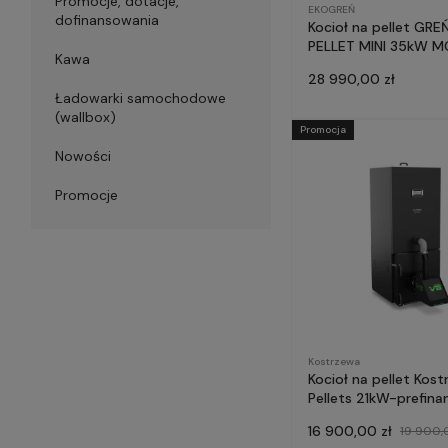
Promocje, dotacje,
EKOGREŃ
dofinansowania
Kocioł na pellet GRE
PELLET MINI 35kW M
Kawa
28 990,00 zł
Ładowarki samochodowe
(wallbox)
Promocja
Nowości
Promocje
Kostrzewa
Kocioł na pellet Kost
Pellets 21kW-prefin
Czyste Powietrze
16 900,00 zł
19 900,