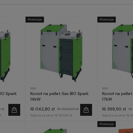
Promocja
Promocja
SAS
SAS
BIO Spark
Kocioł na pellet Sas BIO Spark
Kocioł na pelle
14kW
17kW
16 042,80 zł
16 399,50 zł
 zł
18 440,00 zł
18
ł
Najniższa cena:
15 257,50 zł
Najniższa cena:
16 0
Promocja