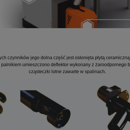
ych czynników jego dolna część jest osłonięta płytą ceramicz
 palnikiem umieszczono deflektor wykonany z żaroodpornego b
cząsteczki lotne zawarte w spalinach.