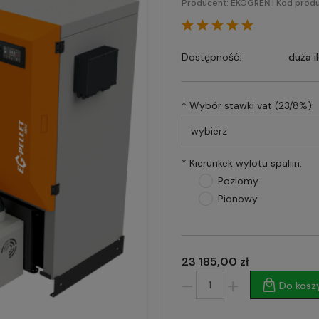
Producent:
EKOGREŃ
| Kod produ
Dostępność:
duża i
*
Wybór stawki vat (23/8%):
*
Kierunkek wylotu spaliin:
Poziomy
Pionowy
23 185,00 zł
Do kosz