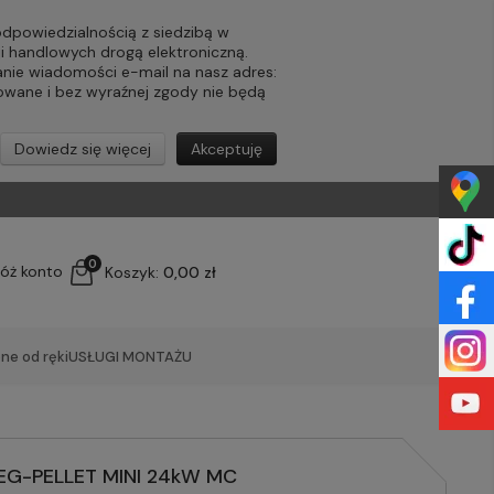
powiedzialnością z siedzibą w
ji handlowych drogą elektroniczną.
nie wiadomości e-mail na nasz adres:
lowane i bez wyraźnej zgody nie będą
Dowiedz się więcej
Akceptuję
0
łóż konto
Koszyk:
0,00 zł
ne od ręki
USŁUGI MONTAŻU
Ń EG-PELLET MINI 24kW MC