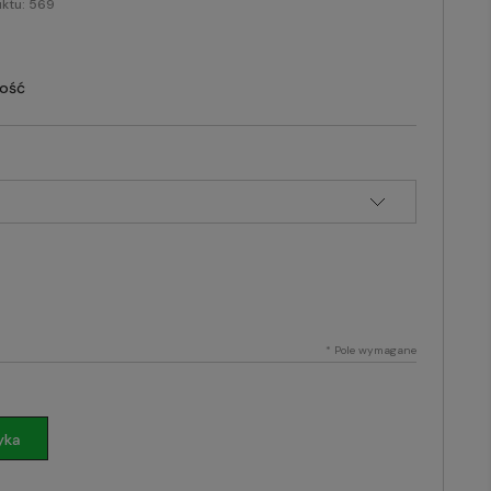
ktu:
569
lość
*
Pole wymagane
yka