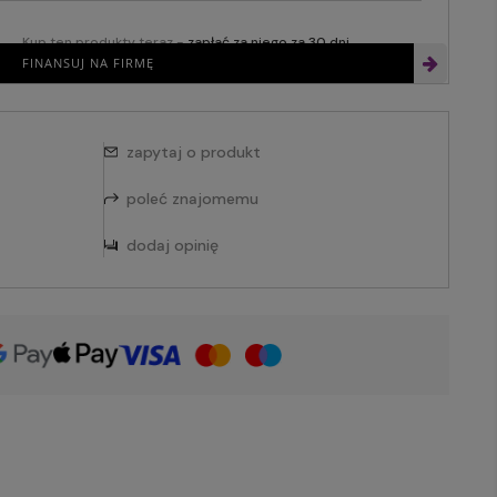
Kup ten produkty teraz -
zapłać za niego za 30 dni
FINANSUJ NA FIRMĘ
zapytaj o produkt
poleć znajomemu
dodaj opinię