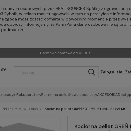
h danych osobowych przez HEAT SOURCES Spółkę z ograniczoną od
-203 Rybnik, w celach marketingowych, w tym na przesyłanie informac
Pana zgoda może zostać cofnięta w dowolnym momencie przez wysła
oda dotyczy. Informujemy, że Pani /Pana dane osobowe nie są profi
m podmiotom.
Darmowa dostawa od 4990zł
499
Zaloguj się
Za
i, piecyki
Rekuperatory
Palniki na pellet
Kawa speciality
AKCESORIA
Dostęp
-PELLET MINI 16-45kW
Kocioł na pellet GREŃ EG-PELLET MINI 24kW MC
Kocioł na pellet GRE