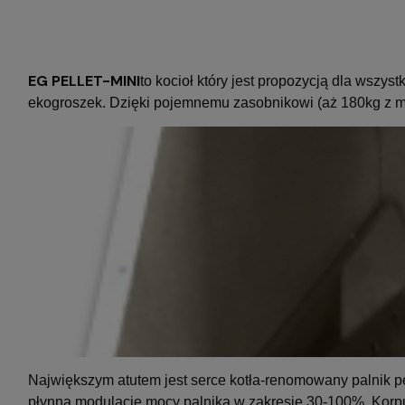
EG PELLET-MINI
to kocioł który jest propozycją dla wszy
ekogroszek. Dzięki pojemnemu zasobnikowi (aż 180kg z 
Największym atutem jest serce kotła-renomowany palnik p
płynną modulację mocy palnika w zakresie 30-100%. Korpus