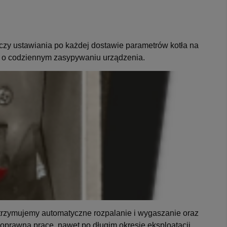
 czy ustawiania po każdej dostawie parametrów kotła na
 o codziennym zasypywaniu urządzenia.
 otrzymujemy automatyczne rozpalanie i wygaszanie oraz
oprawną pracę, nawet po długim okresie eksploatacji.