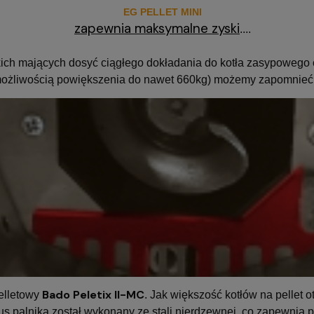
EG PELLET MINI
zapewnia maksymalne zyski
....
stkich mających dosyć ciągłego dokładania do kotła zasypowego
możliwością powiększenia do nawet 660kg) możemy zapomnieć
Bado Peletix II-MC
elletowy
. Jak większość kotłów na pellet
 palnika został wykonany ze stali nierdzewnej, co zapewnia p