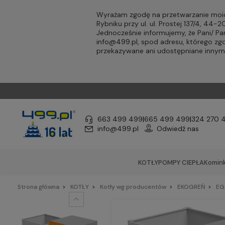
Wyrażam zgodę na przetwarzanie moic
Rybniku przy ul. ul. Prostej 137/4, 44
Jednocześnie informujemy, że Pani/ 
info@499.pl
, spod adresu, którego zg
przekazywane ani udostępniane inny
663 499 499
|
665 499 499
|
324 270 
info@499.pl
Odwiedź nas
KOTŁY
POMPY CIEPŁA
Komink
Strona główna
KOTŁY
Kotły wg producentów
EKOGREŃ
EG