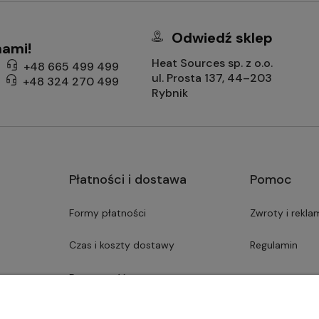
Odwiedź sklep
nami!
Heat Sources sp. z o.o.
+48 665 499 499
ul. Prosta 137, 44–203
+48 324 270 499
Rybnik
Płatności i dostawa
Pomoc
Formy płatności
Zwroty i rekla
Czas i koszty dostawy
Regulamin
Dostępność asortymentu