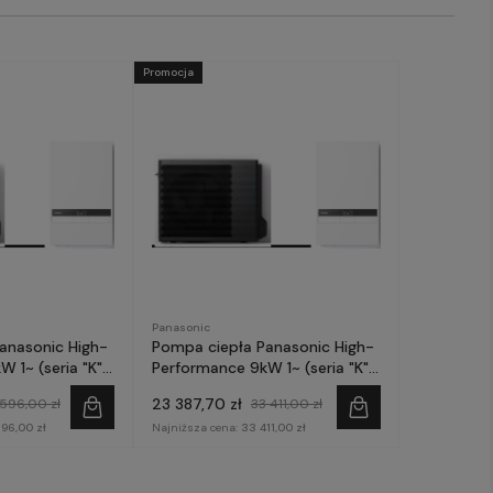
Promocja
Panasonic
anasonic High-
Pompa ciepła Panasonic High-
 "K")
Performance 9kW 1~ (seria "K")
[ARCHIWALNY]
KIT-SDC09KE5 [ARCHIWALNY]
23 387,70 zł
596,00 zł
33 411,00 zł
96,00 zł
Najniższa cena:
33 411,00 zł