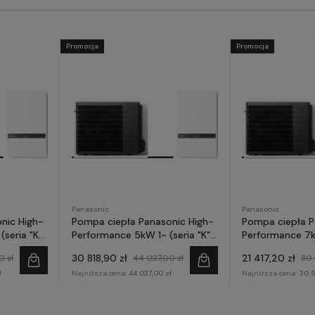
Promocja
Promocja
Panasonic
Panasonic
nic High-
Pompa ciepła Panasonic High-
Pompa ciepła P
Performance 5kW 1~ (seria "K")
Performance 7kW 1~ (seria
HIWALNY]
KIT-SDC05KE5 [ARCHIWALNY]
KIT-SDC07KE5 
30 818,90 zł
21 417,20 zł
0 zł
44 027,00 zł
30 
ł
Najniższa cena:
44 027,00 zł
Najniższa cena:
30 5