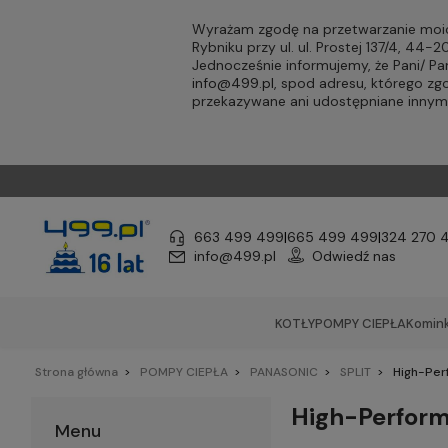
Wyrażam zgodę na przetwarzanie moic
Rybniku przy ul. ul. Prostej 137/4, 44
Jednocześnie informujemy, że Pani/ 
info@499.pl
, spod adresu, którego zg
przekazywane ani udostępniane inny
663 499 499
|
665 499 499
|
324 270 
info@499.pl
Odwiedź nas
KOTŁY
POMPY CIEPŁA
Komink
Strona główna
POMPY CIEPŁA
PANASONIC
SPLIT
High-Per
High-Perform
Menu