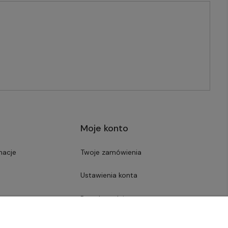
Moje konto
macje
Twoje zamówienia
Ustawienia konta
Przechowalnia