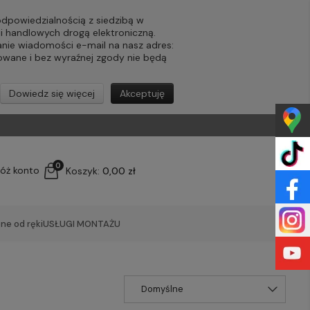
powiedzialnością z siedzibą w
ji handlowych drogą elektroniczną.
nie wiadomości e-mail na nasz adres:
lowane i bez wyraźnej zgody nie będą
Dowiedz się więcej
Akceptuję
0
łóż konto
Koszyk:
0,00 zł
ne od ręki
USŁUGI MONTAŻU