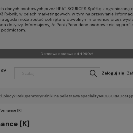
h danych osobowych przez HEAT SOURCES Spółkę z ograniczoną od
-203 Rybnik, w celach marketingowych, w tym na przesyłanie informac
Pana zgoda może zostać cofnięta w dowolnym momencie przez wysła
oda dotyczy. Informujemy, że Pani /Pana dane osobowe nie są profi
m podmiotom.
Darmowa dostawa od 4990zł
499
Zaloguj się
Za
i, piecyki
Rekuperatory
Palniki na pellet
Kawa speciality
AKCESORIA
Dostęp
formance [K]
ance [K]