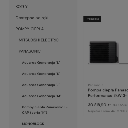
KOTŁY
Dostępne od ręki
Promocja
POMPY CIEPŁA
MITSUBISHI ELECTRIC
PANASONIC
Aquarea Generacja "L"
Aquarea Generacja "K"
Aquarea Generacja "J"
Panasonic
Pompa ciepła Panaso
Performance 3kW 3~ (seria "K")
Aquarea Generacja "M"
KIT-SDC03KE5 [ARC
30 818,90 zł
44 027,0
Pompy ciepła Panasonic T-
Najniższa cena:
44 027,00 z
CAP (seria "K")
MONOBLOCK