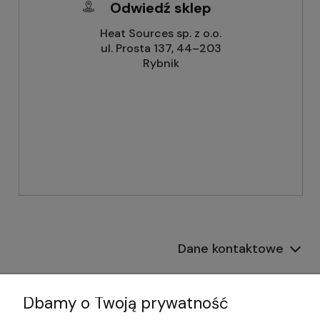
Odwiedź sklep
Heat Sources sp. z o.o.
ul. Prosta 137, 44–203
Rybnik
Dane kontaktowe
Informacje
Dbamy o Twoją prywatność
Płatności i dostawa