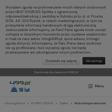
Wyrażam zgodę na przetwarzanie moich danych osobowych
przez HEAT SOURCES Spółkę z ograniczoną
odpowiedzialnością z siedzibą w Rybniku przy ul. ul. Prostej
137/4, 44-203 Rybnik, w celach marketingowych, w tym na
przesyłanie informacji handlowych drogą elektroniczną.
Jednocześnie informujemy, że Pani/ Pana zgoda może zostać
cofnięta w dowolnym momencie przez wysłanie wiadomości
e-mail na nasz adres:
info@499.pl
, spod adresu, którego
zgoda dotyczy. Informujemy, że Pani /Pana dane osobowe
nie są profilowane i bez wyraźnej zgody nie będą
przekazywane ani udostępniane innym podmiotom.
Dowiedz się więcej
Akceptuję
Darmowa dostawa od 4990zł
Strona główna
POMPY CIEPŁA
Daikin
Niskotemperaturowe