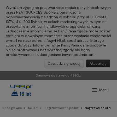
Wyrażam zgodę na przetwarzanie moich danych osobowych
przez HEAT SOURCES Spółkę z ograniczoną
odpowiedzialnością z siedzibą w Rybniku przy ul. ul. Prostej
137/4, 44-203 Rybnik, w celach marketingowych, w tym na
przesyłanie informacji handlowych drogą elektroniczną.
Jednocześnie informujemy, że Pani/ Pana zgoda może zostać
cofnięta w dowolnym momencie przez wysłanie wiadomości
e-mail na nasz adres:
info@499.pl
, spod adresu, którego
zgoda dotyczy. Informujemy, że Pani /Pana dane osobowe
nie są profilowane i bez wyraźnej zgody nie będą
przekazywane ani udostępniane innym podmiotom.
Dowiedz się więcej
Akceptuję
Darmowa dostawa od 4990zł
Strona główna
KOTŁY
Nagrzewnice na pellet
Nagrzewnice KIPI