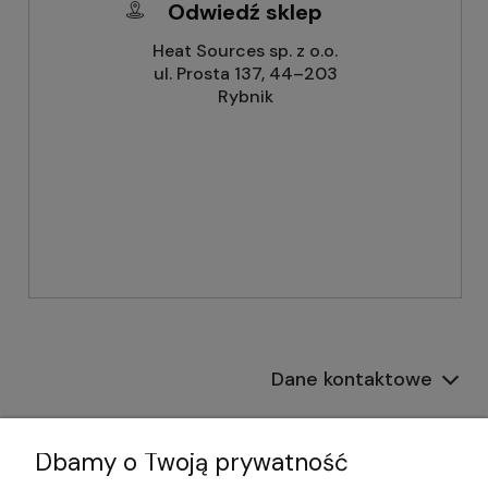
Odwiedź sklep
Heat Sources sp. z o.o.
ul. Prosta 137, 44–203
Rybnik
Dane kontaktowe
Informacje
Dbamy o Twoją prywatność
Płatności i dostawa