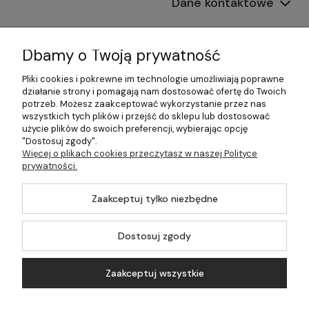
Dane kontaktowe
Informacje
Dbamy o Twoją prywatność
Płatności i dostawa
Pliki cookies i pokrewne im technologie umożliwiają poprawne
działanie strony i pomagają nam dostosować ofertę do Twoich
Pomoc
potrzeb. Możesz zaakceptować wykorzystanie przez nas
wszystkich tych plików i przejść do sklepu lub dostosować
Moje konto
użycie plików do swoich preferencji, wybierając opcję
"Dostosuj zgody".
Więcej o plikach cookies przeczytasz w naszej Polityce
prywatności.
©2026 Wszelkie Prawa Zastrzeżone | 499.pl - najlepszy sklep z
Zaakceptuj tylko niezbędne
kotłami na pellet
Master by
Ecommercy
Dostosuj zgody
Zaakceptuj wszystkie