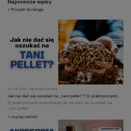
Najnowsze wpisy
Przejdź do bloga
03-08-2026 | Agnieszka Satława
Jak nie dać się oszukać na „tani pellet”? 12 praktycznych
wskazówek!
12 praktycznych wskazówek jak nie dać się oszukać na
„tani
pellet
”.
czytaj całość