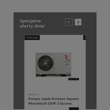
Specjalne
oferty dnia!
Promocja
Promocja
Rotenso
METAL-FACH
Pompa ciepła Rotenso Aquami
Pompa ciepła
Monoblock 12kW 3 fazowa
(Midea) Elika 
AQM120X3
fazowa