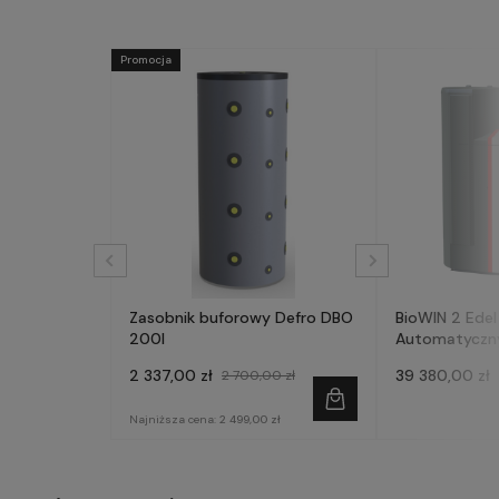
Promocja
Zasobnik buforowy Defro DBO
BioWIN 2 Edel
200l
Automatyczny 
- WINDHAGER
2 337,00 zł
39 380,00 zł
2 700,00 zł
Najniższa cena:
2 499,00 zł