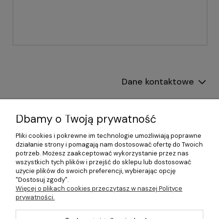
Dane kontaktowe
Informacje
Dbamy o Twoją prywatność
Płatności i dostawa
Pliki cookies i pokrewne im technologie umożliwiają poprawne
działanie strony i pomagają nam dostosować ofertę do Twoich
Pomoc
potrzeb. Możesz zaakceptować wykorzystanie przez nas
wszystkich tych plików i przejść do sklepu lub dostosować
Moje konto
użycie plików do swoich preferencji, wybierając opcję
"Dostosuj zgody".
Więcej o plikach cookies przeczytasz w naszej Polityce
prywatności.
©2026 Wszelkie Prawa Zastrzeżone | 499.pl - najlepszy sklep z