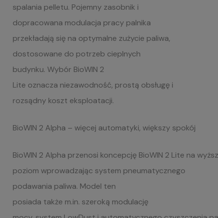
spalania pelletu. Pojemny zasobnik i
dopracowana modulacja
pracy palnika
przekładają
się na optymalne zużycie paliwa,
dostosowane do potrzeb cieplnych
budynku. Wybór BioWIN 2
Lite oznacza niezawodność, prostą obsługę i
rozsądny koszt eksploatacji.
BioWIN
2
Alpha
– więcej automatyki, większy spokój
BioWIN 2 Alpha przenosi koncepcję BioWIN 2 Lite na wyżs
poziom
wprowadzając system pneumatycznego
podawania paliwa.
Model ten
posiada także m.in. szeroką modulację
mocy, system LowDust i automatycznego czyszczenia pal