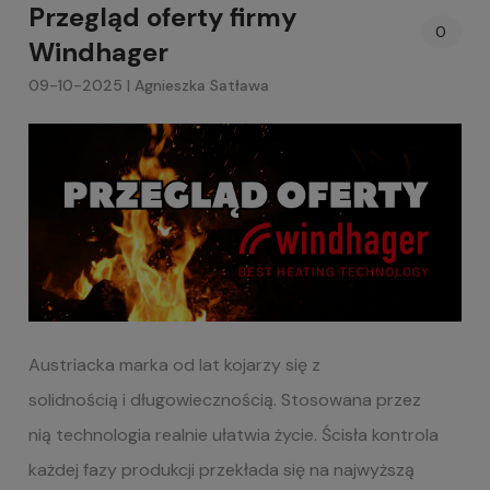
Przegląd oferty firmy
0
Windhager
09-10-2025 | Agnieszka Satława
Austriacka marka od lat kojarzy się z
solidnością i długowiecznością. Stosowana przez
nią technologia realnie ułatwia życie. Ścisła kontrola
każdej fazy produkcji przekłada się na najwyższą