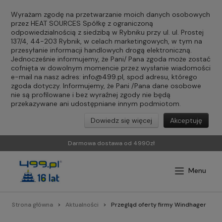
Wyrażam zgodę na przetwarzanie moich danych osobowych
przez HEAT SOURCES Spółkę z ograniczoną
odpowiedzialnością z siedzibą w Rybniku przy ul. ul. Prostej
137/4, 44-203 Rybnik, w celach marketingowych, w tym na
przesyłanie informacji handlowych drogą elektroniczną.
Jednocześnie informujemy, że Pani/ Pana zgoda może zostać
cofnięta w dowolnym momencie przez wysłanie wiadomości
e-mail na nasz adres:
info@499.pl
, spod adresu, którego
zgoda dotyczy. Informujemy, że Pani /Pana dane osobowe
nie są profilowane i bez wyraźnej zgody nie będą
przekazywane ani udostępniane innym podmiotom.
Dowiedz się więcej
Akceptuję
Darmowa dostawa od 4990zł
Strona główna
Aktualności
Przegląd oferty firmy Windhager