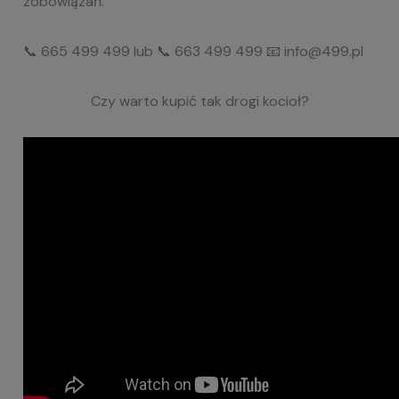
zobowiązań.
📞 665 499 499 lub 📞 663 499 499 📧
info@499.pl
Czy warto kupić tak drogi kocioł?