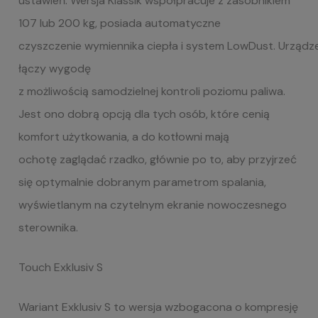
ustawień. Wersja Klassik współpracuje z zasobnikiem
107 lub 200 kg, posiada automatyczne
czyszczenie wymiennika ciepła i system LowDust. Urządz
łączy wygodę
z możliwością samodzielnej kontroli poziomu paliwa.
Jest ono dobrą opcją dla tych osób, które cenią
komfort użytkowania, a do kotłowni mają
ochotę zaglądać rzadko, głównie po to, aby przyjrzeć
się optymalnie dobranym parametrom spalania,
wyświetlanym na czytelnym ekranie nowoczesnego
sterownika.
Touch
Exklusiv
S
Wariant Exklusiv S to wersja wzbogacona o kompresję