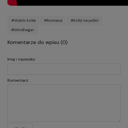
#Wybór kotła
#biomasa
#kotły na pellet
#Windhager
Komentarze do wpisu (0)
Imię i nazwisko:
Komentarz: