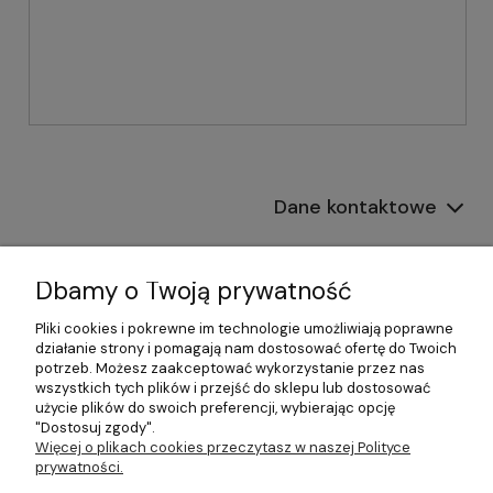
Dane kontaktowe
Informacje
Dbamy o Twoją prywatność
Płatności i dostawa
Pliki cookies i pokrewne im technologie umożliwiają poprawne
działanie strony i pomagają nam dostosować ofertę do Twoich
Pomoc
potrzeb. Możesz zaakceptować wykorzystanie przez nas
wszystkich tych plików i przejść do sklepu lub dostosować
Moje konto
użycie plików do swoich preferencji, wybierając opcję
"Dostosuj zgody".
Więcej o plikach cookies przeczytasz w naszej Polityce
prywatności.