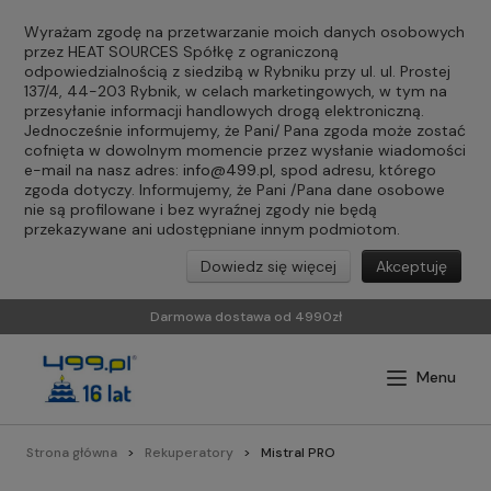
Wyrażam zgodę na przetwarzanie moich danych osobowych
przez HEAT SOURCES Spółkę z ograniczoną
odpowiedzialnością z siedzibą w Rybniku przy ul. ul. Prostej
137/4, 44-203 Rybnik, w celach marketingowych, w tym na
przesyłanie informacji handlowych drogą elektroniczną.
Jednocześnie informujemy, że Pani/ Pana zgoda może zostać
cofnięta w dowolnym momencie przez wysłanie wiadomości
e-mail na nasz adres:
info@499.pl
, spod adresu, którego
zgoda dotyczy. Informujemy, że Pani /Pana dane osobowe
nie są profilowane i bez wyraźnej zgody nie będą
przekazywane ani udostępniane innym podmiotom.
Dowiedz się więcej
Akceptuję
Darmowa dostawa od 4990zł
Strona główna
Rekuperatory
Mistral PRO