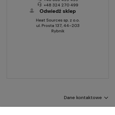
+48 324 270 499
Odwiedź sklep
Heat Sources sp. z o.o.
ul. Prosta 137, 44–203
Rybnik
Dane kontaktowe
Informacje