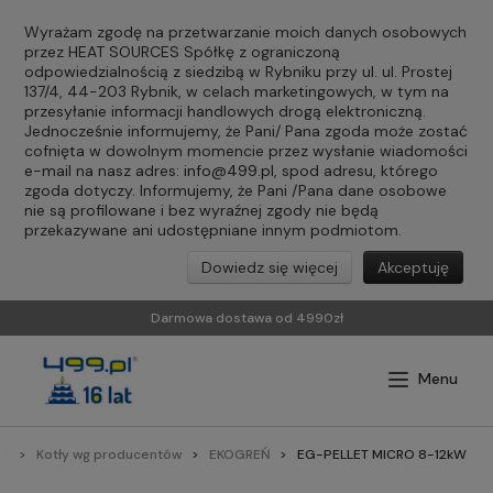
Wyrażam zgodę na przetwarzanie moich danych osobowych
przez HEAT SOURCES Spółkę z ograniczoną
odpowiedzialnością z siedzibą w Rybniku przy ul. ul. Prostej
137/4, 44-203 Rybnik, w celach marketingowych, w tym na
przesyłanie informacji handlowych drogą elektroniczną.
Jednocześnie informujemy, że Pani/ Pana zgoda może zostać
cofnięta w dowolnym momencie przez wysłanie wiadomości
e-mail na nasz adres:
info@499.pl
, spod adresu, którego
zgoda dotyczy. Informujemy, że Pani /Pana dane osobowe
nie są profilowane i bez wyraźnej zgody nie będą
przekazywane ani udostępniane innym podmiotom.
Dowiedz się więcej
Akceptuję
Darmowa dostawa od 4990zł
ŁY
Kotły wg producentów
EKOGREŃ
EG-PELLET MICRO 8-12kW