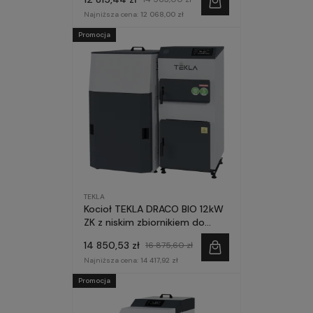
Najniższa cena:
12 068,00 zł
Promocja
TEKLA
Kocioł TEKLA DRACO BIO 12kW
ZK z niskim zbiornikiem do
małych kotłowni
14 850,53 zł
16 875,60 zł
Najniższa cena:
14 417,92 zł
Promocja