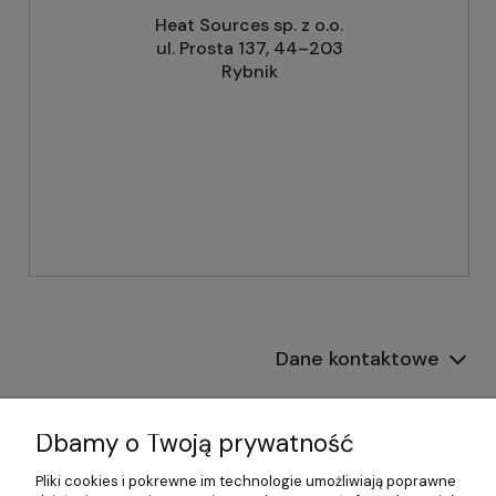
Heat Sources sp. z o.o.
ul. Prosta 137, 44–203
Rybnik
Dane kontaktowe
Informacje
Dbamy o Twoją prywatność
Płatności i dostawa
Pliki cookies i pokrewne im technologie umożliwiają poprawne