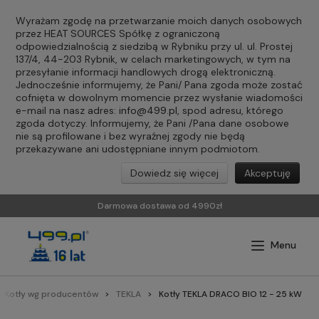
Wyrażam zgodę na przetwarzanie moich danych osobowych
przez HEAT SOURCES Spółkę z ograniczoną
odpowiedzialnością z siedzibą w Rybniku przy ul. ul. Prostej
137/4, 44-203 Rybnik, w celach marketingowych, w tym na
przesyłanie informacji handlowych drogą elektroniczną.
Jednocześnie informujemy, że Pani/ Pana zgoda może zostać
cofnięta w dowolnym momencie przez wysłanie wiadomości
e-mail na nasz adres:
info@499.pl
, spod adresu, którego
zgoda dotyczy. Informujemy, że Pani /Pana dane osobowe
nie są profilowane i bez wyraźnej zgody nie będą
przekazywane ani udostępniane innym podmiotom.
Dowiedz się więcej
Akceptuję
Darmowa dostawa od 4990zł
Kotły wg producentów
TEKLA
Kotły TEKLA DRACO BIO 12 - 25 kW