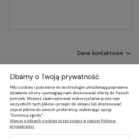
Dane kontaktowe
Informacje
Dbamy o Twoją prywatność
Płatności i dostawa
Pliki cookies i pokrewne im technologie umożliwiają poprawne
działanie strony i pomagają nam dostosować ofertę do Twoich
Pomoc
potrzeb. Możesz zaakceptować wykorzystanie przez nas
wszystkich tych plików i przejść do sklepu lub dostosować
Moje konto
użycie plików do swoich preferencji, wybierając opcję
"Dostosuj zgody".
Więcej o plikach cookies przeczytasz w naszej Polityce
prywatności.
©2026 Wszelkie Prawa Zastrzeżone | 499.pl - najlepszy sklep z