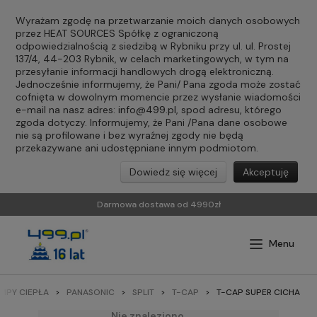
Wyrażam zgodę na przetwarzanie moich danych osobowych
przez HEAT SOURCES Spółkę z ograniczoną
odpowiedzialnością z siedzibą w Rybniku przy ul. ul. Prostej
137/4, 44-203 Rybnik, w celach marketingowych, w tym na
przesyłanie informacji handlowych drogą elektroniczną.
Jednocześnie informujemy, że Pani/ Pana zgoda może zostać
cofnięta w dowolnym momencie przez wysłanie wiadomości
e-mail na nasz adres:
info@499.pl
, spod adresu, którego
zgoda dotyczy. Informujemy, że Pani /Pana dane osobowe
nie są profilowane i bez wyraźnej zgody nie będą
przekazywane ani udostępniane innym podmiotom.
Dowiedz się więcej
Akceptuję
Darmowa dostawa od 4990zł
MPY CIEPŁA
PANASONIC
SPLIT
T-CAP
T-CAP SUPER CICHA
Nie znaleziono