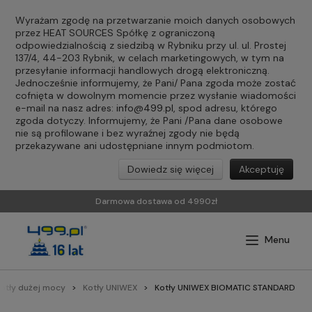
Wyrażam zgodę na przetwarzanie moich danych osobowych
przez HEAT SOURCES Spółkę z ograniczoną
odpowiedzialnością z siedzibą w Rybniku przy ul. ul. Prostej
137/4, 44-203 Rybnik, w celach marketingowych, w tym na
przesyłanie informacji handlowych drogą elektroniczną.
Jednocześnie informujemy, że Pani/ Pana zgoda może zostać
cofnięta w dowolnym momencie przez wysłanie wiadomości
e-mail na nasz adres:
info@499.pl
, spod adresu, którego
zgoda dotyczy. Informujemy, że Pani /Pana dane osobowe
nie są profilowane i bez wyraźnej zgody nie będą
przekazywane ani udostępniane innym podmiotom.
Dowiedz się więcej
Akceptuję
Darmowa dostawa od 4990zł
otły dużej mocy
Kotły UNIWEX
Kotły UNIWEX BIOMATIC STANDARD