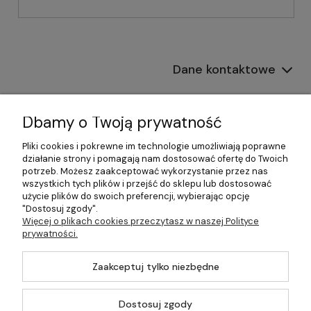
Dane kontaktowe
Informacje
Dbamy o Twoją prywatność
Płatności i dostawa
Pliki cookies i pokrewne im technologie umożliwiają poprawne
działanie strony i pomagają nam dostosować ofertę do Twoich
Pomoc
potrzeb. Możesz zaakceptować wykorzystanie przez nas
wszystkich tych plików i przejść do sklepu lub dostosować
Moje konto
użycie plików do swoich preferencji, wybierając opcję
"Dostosuj zgody".
Więcej o plikach cookies przeczytasz w naszej Polityce
prywatności.
©2026 Wszelkie Prawa Zastrzeżone | 499.pl - najlepszy sklep z
Zaakceptuj tylko niezbędne
kotłami na pellet
Master by
Ecommercy
Dostosuj zgody