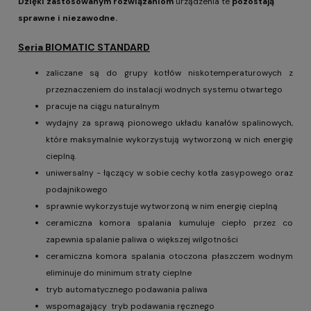
Dzięki zastosowanym rozwiązaniom
urządzenia te
pozostają
sprawne i niezawodne.
Seria BIOMATIC STANDARD
zaliczane są do grupy kotłów niskotemperaturowych z
przeznaczeniem do instalacji wodnych systemu otwartego
pracuje na ciągu naturalnym
wydajny za sprawą pionowego układu kanałów spalinowych,
które maksymalnie wykorzystują wytworzoną w nich energię
cieplną.
uniwersalny - łączący w sobie cechy kotła zasypowego oraz
podajnikowego
sprawnie wykorzystuje wytworzoną w nim energię cieplną
ceramiczna komora spalania kumuluje ciepło przez co
zapewnia spalanie paliwa o większej wilgotności
ceramiczna komora spalania otoczona płaszczem wodnym
eliminuje do minimum straty cieplne
tryb automatycznego podawania paliwa
wspomagający tryb podawania ręcznego