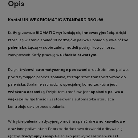
Opis
Kocioł UNIWEX BIOMATIC STANDARD 350kW
Kotły grzewcze
BIOMATIC
wyróżniają się
innowacyjnością
, dzięki
której są w stanie spalać
10 rodzajów paliwa
. Posiadają
dwa różne
paleniska
. Łączą w sobie zalety modeli podajnikowych oraz
zasypowych. Kotły pracują w
układzie otwartym.
Dzięki
trybowi automatycznego podawania
rozdrobnione paliwo,
podtrzymujące proces spalania, zostaje stale transportowane do
paleniska. Spalanie zachodzi w specjalnej komorze, która jest
wyłożona ceramiką
. Dzięki temu możliwe jest
spalanie paliwa o
większej wilgotności
. Zastosowana automatyka sterująca
kontroluje cały proces spalania.
W trybie palenia tradycyjnego można spalać
drewno kawałkowe
oraz inne paliwa stałe. Poprzez dodatkowe drzwiczki odbywa się
ręczny,
tradycyjny zasyp
. Palenisko jest wyposażone w
ruszt