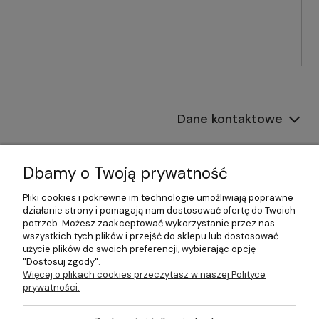
Dane kontaktowe
Informacje
Dbamy o Twoją prywatność
Płatności i dostawa
Pliki cookies i pokrewne im technologie umożliwiają poprawne
działanie strony i pomagają nam dostosować ofertę do Twoich
Pomoc
potrzeb. Możesz zaakceptować wykorzystanie przez nas
wszystkich tych plików i przejść do sklepu lub dostosować
Moje konto
użycie plików do swoich preferencji, wybierając opcję
"Dostosuj zgody".
Więcej o plikach cookies przeczytasz w naszej Polityce
prywatności.
©2026 Wszelkie Prawa Zastrzeżone | 499.pl - najlepszy sklep z