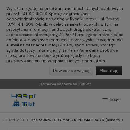
Wyrażam zgodę na przetwarzanie moich danych osobowych
przez HEAT SOURCES Spółkę z ograniczoną
odpowiedzialnością z siedzibą w Rybniku przy ul. ul. Prostej
137/4, 44-203 Rybnik, w celach marketingowych, w tym na
przesyłanie informacji handlowych drogą elektroniczną.
Jednocześnie informujemy, że Pani/ Pana zgoda może zostać
cofnięta w dowolnym momencie przez wysłanie wiadomości
e-mail na nasz adres:
info@499.pl
, spod adresu, którego
zgoda dotyczy. Informujemy, że Pani /Pana dane osobowe
nie są profilowane i bez wyraźnej zgody nie będą
przekazywane ani udostępniane innym podmiotom.
Dowiedz się więcej
Akceptuję
Darmowa dostawa od 4990zł
ATIC STANDARD
Kocioł UNIWEX BIOMATIC STANDARD 350kW (cena tel.)