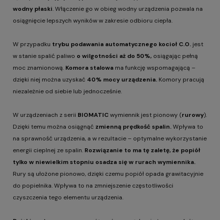
wodny płaski
. Włączenie go w obieg wodny urządzenia pozwala na
osiągnięcie lepszych wyników w zakresie odbioru ciepła.
W przypadku
trybu podawania automatycznego kocioł C.O.
jest
w stanie spalić paliwo
o wilgotności aż do 50%,
osiągając pełną
moc znamionową.
Komora stalowa
ma funkcję wspomagającą –
dzięki niej można uzyskać
40% mocy urządzenia.
Komory pracują
niezależnie od siebie lub jednocześnie.
W urządzeniach z serii
BIOMATIC
wymiennik jest pionowy (
rurowy
).
Dzięki temu można osiągnąć
zmienną prędkość spalin.
Wpływa to
na sprawność urządzenia, a w rezultacie – optymalne wykorzystanie
energii cieplnej ze spalin.
Rozwiązanie to ma tę zaletę, że popiół
tylko w niewielkim stopniu osadza się w rurach wymiennika.
Rury są ułożone pionowo, dzięki czemu popiół opada grawitacyjnie
do popielnika. Wpływa to na zmniejszenie częstotliwości
czyszczenia tego elementu urządzenia.