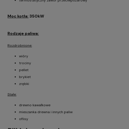
termostatyczny zawór przeciwpożarowy
Moc kotła:
350kW
Rodzaje paliwa:
Rozdrobnione:
wióry
trociny
pellet
brykiet
zrębki
Stałe:
drewno kawałkowe
mieszanka drewna i innych paliw
oflisy