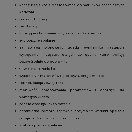
konfiguracja kotła dostosowana do warunków technicznych
kotłowni
palnik retortowy
ruszt stały
intuicyjne sterowanie przyjazne dla użytkownika
ekologiczne spalanie
za sprawą pionowego układu wymiennika następuje
wytrącanie cząstek stałych ze spalin, które trafiają
bezpośrednio do popielnika
łatwe czyszczenie kotła
wykonany z materiałów o podwyższonej trwałości
termoizolacja zewnętrzna
możliwość dostosowania parametrów i osprzętu do
wymogów klienta
prosta obsługa i eksploatacja
ceramiczna komora zapewnia optymalne warunki spalania
przyjazne środowisku naturalnemu
stabilny proces spalania