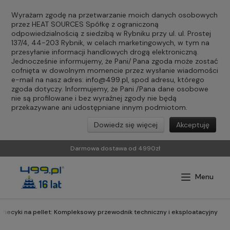
Wyrażam zgodę na przetwarzanie moich danych osobowych
przez HEAT SOURCES Spółkę z ograniczoną
odpowiedzialnością z siedzibą w Rybniku przy ul. ul. Prostej
137/4, 44-203 Rybnik, w celach marketingowych, w tym na
przesyłanie informacji handlowych drogą elektroniczną.
Jednocześnie informujemy, że Pani/ Pana zgoda może zostać
cofnięta w dowolnym momencie przez wysłanie wiadomości
e-mail na nasz adres:
info@499.pl
, spod adresu, którego
zgoda dotyczy. Informujemy, że Pani /Pana dane osobowe
nie są profilowane i bez wyraźnej zgody nie będą
przekazywane ani udostępniane innym podmiotom.
Dowiedz się więcej
Akceptuję
Darmowa dostawa od 4990zł
Piecyki na pellet: Kompleksowy przewodnik techniczny i eksploatacyjny