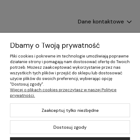
Dane kontaktowe
Informacje
Dbamy o Twoją prywatność
Płatności i dostawa
Pliki cookies i pokrewne im technologie umożliwiają poprawne
działanie strony i pomagają nam dostosować ofertę do Twoich
Pomoc
potrzeb. Możesz zaakceptować wykorzystanie przez nas
wszystkich tych plików i przejść do sklepu lub dostosować
Moje konto
użycie plików do swoich preferencji, wybierając opcję
"Dostosuj zgody".
Więcej o plikach cookies przeczytasz w naszej Polityce
prywatności.
©2026 Wszelkie Prawa Zastrzeżone | 499.pl - najlepszy sklep z
Zaakceptuj tylko niezbędne
kotłami na pellet
Master by
Ecommercy
Dostosuj zgody