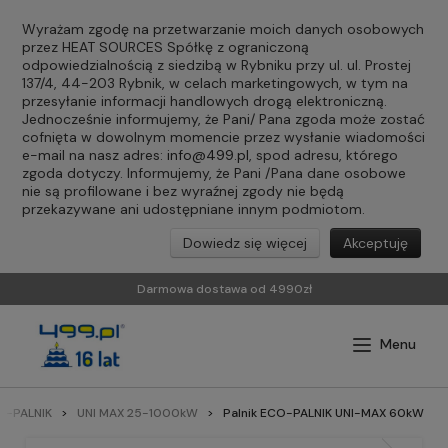
Wyrażam zgodę na przetwarzanie moich danych osobowych
przez HEAT SOURCES Spółkę z ograniczoną
odpowiedzialnością z siedzibą w Rybniku przy ul. ul. Prostej
137/4, 44-203 Rybnik, w celach marketingowych, w tym na
przesyłanie informacji handlowych drogą elektroniczną.
Jednocześnie informujemy, że Pani/ Pana zgoda może zostać
cofnięta w dowolnym momencie przez wysłanie wiadomości
e-mail na nasz adres:
info@499.pl
, spod adresu, którego
zgoda dotyczy. Informujemy, że Pani /Pana dane osobowe
nie są profilowane i bez wyraźnej zgody nie będą
przekazywane ani udostępniane innym podmiotom.
Dowiedz się więcej
Akceptuję
Darmowa dostawa od 4990zł
O-PALNIK
UNI MAX 25-1000kW
Palnik ECO-PALNIK UNI-MAX 60kW