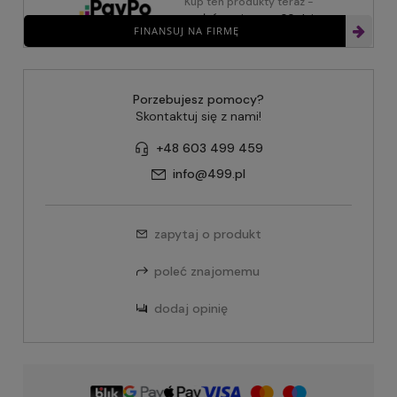
Kup ten produkty teraz -
zapłać za niego za 30 dni
FINANSUJ NA FIRMĘ
Porzebujesz pomocy?
Skontaktuj się z nami!
+48 603 499 459
info@499.pl
zapytaj o produkt
poleć znajomemu
dodaj opinię