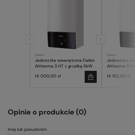
Daikin
Daikin
Jednostka wewnętrzna Daikin
Jednostka we
Altherma 3 HT z grzałką 6kW (1
Altherma 3 HT
faza/230V)
(3 fazy/400V
14 000,00 zł
14 612,00 zł
Opinie o produkcie (0)
Imię lub pseudonim: