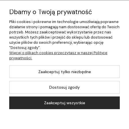
Informacje
Dbamy o Twoją prywatność
Płatności i dostawa
Pliki cookies i pokrewne im technologie umożliwiają poprawne
działanie strony i pomagają nam dostosować ofertę do Twoich
Pomoc
potrzeb. Możesz zaakceptować wykorzystanie przez nas
wszystkich tych plików i przejść do sklepu lub dostosować
Moje konto
użycie plików do swoich preferencji, wybierając opcję
"Dostosuj zgody".
Więcej o plikach cookies przeczytasz w naszej Polityce
prywatności.
©2026 Wszelkie Prawa Zastrzeżone | 499.pl - najlepszy sklep z
Zaakceptuj tylko niezbędne
kotłami na pellet
Master by
Ecommercy
Dostosuj zgody
Zaakceptuj wszystkie
Pokaż pełną wersję strony