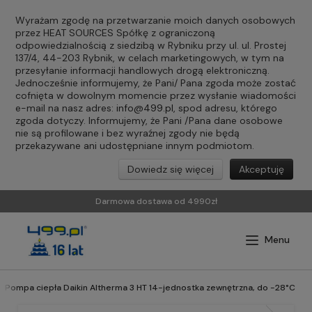
Wyrażam zgodę na przetwarzanie moich danych osobowych
przez HEAT SOURCES Spółkę z ograniczoną
odpowiedzialnością z siedzibą w Rybniku przy ul. ul. Prostej
137/4, 44-203 Rybnik, w celach marketingowych, w tym na
przesyłanie informacji handlowych drogą elektroniczną.
Jednocześnie informujemy, że Pani/ Pana zgoda może zostać
cofnięta w dowolnym momencie przez wysłanie wiadomości
e-mail na nasz adres:
info@499.pl
, spod adresu, którego
zgoda dotyczy. Informujemy, że Pani /Pana dane osobowe
nie są profilowane i bez wyraźnej zgody nie będą
przekazywane ani udostępniane innym podmiotom.
Dowiedz się więcej
Akceptuję
Darmowa dostawa od 4990zł
Pompa ciepła Daikin Altherma 3 HT 14-jednostka zewnętrzna, do -28°C