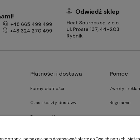
Odwiedź sklep
nami!
Heat Sources sp. z o.o.
+48 665 499 499
ul. Prosta 137, 44–203
+48 324 270 499
Rybnik
Płatności i dostawa
Pomoc
Formy płatności
Zwroty i rekla
Czas i koszty dostawy
Regulamin
Dostępność asortymentu
ałanie strony i pomagają nam dostosować ofertę do Twoich potrzeb. Może