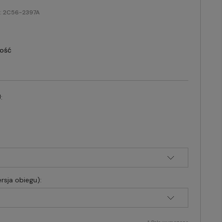
:
2C56-2397A
lość
:
rsja obiegu):