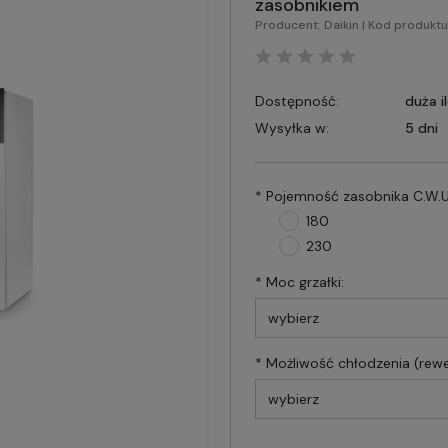
zasobnikiem
Producent:
Daikin
| Kod produktu
Dostępność:
duża i
Wysyłka w:
5 dni
*
Pojemność zasobnika C.W.U
180
230
*
Moc grzałki:
*
Możliwość chłodzenia (rewe