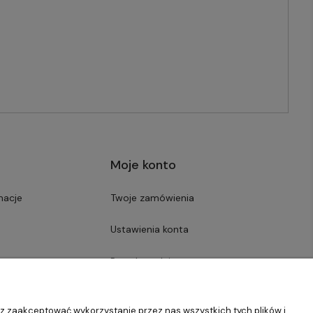
Moje konto
macje
Twoje zamówienia
Ustawienia konta
Przechowalnia
sz zaakceptować wykorzystanie przez nas wszystkich tych plików i