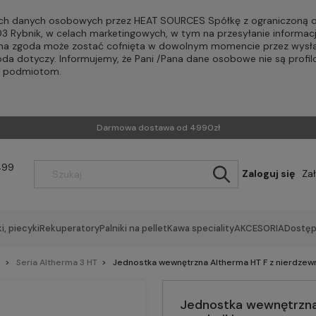
h danych osobowych przez HEAT SOURCES Spółkę z ograniczoną od
-203 Rybnik, w celach marketingowych, w tym na przesyłanie informac
Pana zgoda może zostać cofnięta w dowolnym momencie przez wysła
oda dotyczy. Informujemy, że Pani /Pana dane osobowe nie są profi
m podmiotom.
Darmowa dostawa od 4990zł
499
Zaloguj się
Za
i, piecyki
Rekuperatory
Palniki na pellet
Kawa speciality
AKCESORIA
Dostęp
e
Seria Altherma 3 HT
Jednostka wewnętrzna Altherma HT F z nierdze
Jednostka wewnętrzna