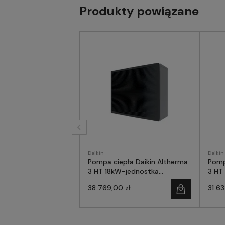
Produkty powiązane
Daikin
Daikin
Pompa ciepła Daikin Altherma
Pomp
3 HT 18kW-jednostka
3 HT
zewnętrzna
zewn
38 769,00 zł
31 63