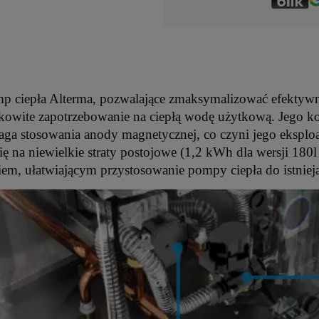
 ciepła Alterma, pozwalające zmaksymalizować efektywn
wite zapotrzebowanie na ciepłą wodę użytkową. Jego kon
aga stosowania anody magnetycznej, co czyni jego eksplo
się na niewielkie straty postojowe (1,2 kWh dla wersji 18
iem, ułatwiającym przystosowanie pompy ciepła do istnie