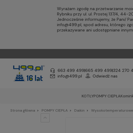
Wyrażam zgodę na przetwarzanie moic
Rybniku przy ul. ul. Prostej 137/4, 44
Jednocześnie informujemy, że Pani/ 
info@499.pl
, spod adresu, którego zg
przekazywane ani udostępniane inny
663 499 499
|
665 499 499
|
324 270 
info@499.pl
Odwiedź nas
KOTŁY
POMPY CIEPŁA
Komink
Strona główna
POMPY CIEPŁA
Daikin
Wysokotemperaturow