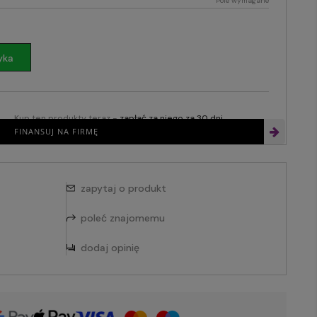
*
Pole wymagane
yka
Kup ten produkty teraz -
zapłać za niego za 30 dni
FINANSUJ NA FIRMĘ
zapytaj o produkt
poleć znajomemu
dodaj opinię