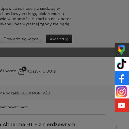
powiedzialnością z siedzibą w
ji handlowych drogą elektroniczną.
nie wiadomości e-mail na nasz adres:
lowane i bez wyraźnej zgody nie będą
Dowiedz się więcej
Akceptuję
0
łóż konto
Koszyk:
0,00 zł
ne od ręki
USŁUGI MONTAŻU
wnym zasobnikiem
 Altherma HT F z nierdzewnym