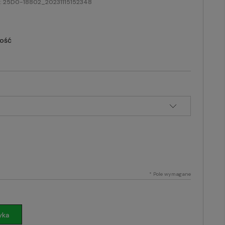
:
25D0-18802_20231115152348
lość
*
Pole wymagane
yka