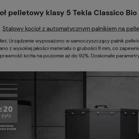
oł pelletowy klasy 5 Tekla Classico Bio
Stalowy kocioł z automatycznym palnikiem na pelle
pellet. Urządzenie wyposażono w samoczyszczący palnik pelle
o z wysokiej jakości materiału o grubości 8 mm, co zapewnia
rawność kotła na poziomie aż do 92%. Doskonałe parametry ko