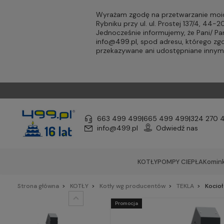
Wyrażam zgodę na przetwarzanie moic
Rybniku przy ul. ul. Prostej 137/4, 44
Jednocześnie informujemy, że Pani/ 
info@499.pl
, spod adresu, którego zg
przekazywane ani udostępniane inny
663 499 499
|
665 499 499
|
324 270 
info@499.pl
Odwiedź nas
KOTŁY
POMPY CIEPŁA
Komink
Strona główna
KOTŁY
Kotły wg producentów
TEKLA
Kocioł
Promocja