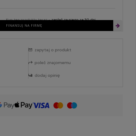
Kup ten produkty teraz -
zapłać za niego za 30 dni
FINANSUJ NA FIRMĘ
zapytaj o produkt
poleć znajomemu
dodaj opinię