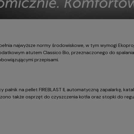
e spełnia najwyższe normy środowiskowe, w tym wymogi Ekoproje
odatkowym atutem Classico Bio, przeznaczonego do spalania 
obowiązującymi przepisami.
 palnik na pellet FIREBLAST II, automatyczną zapalarkę, ka
ono także osprzęt do czyszczenia kotła oraz stopki do regula