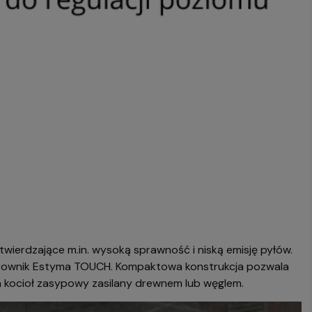
otwierdzające m.in. wysoką sprawność i niską emisję pyłów.
 sterownik Estyma TOUCH. Kompaktowa konstrukcja pozwala
na kocioł zasypowy zasilany drewnem lub węglem.