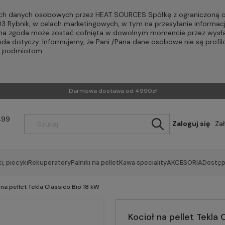
h danych osobowych przez HEAT SOURCES Spółkę z ograniczoną od
-203 Rybnik, w celach marketingowych, w tym na przesyłanie informac
Pana zgoda może zostać cofnięta w dowolnym momencie przez wysła
oda dotyczy. Informujemy, że Pani /Pana dane osobowe nie są profi
m podmiotom.
Darmowa dostawa od 4990zł
499
Zaloguj się
Za
i, piecyki
Rekuperatory
Palniki na pellet
Kawa speciality
AKCESORIA
Dostęp
 na pellet Tekla Classico Bio 18 kW
Kocioł na pellet Tekla 