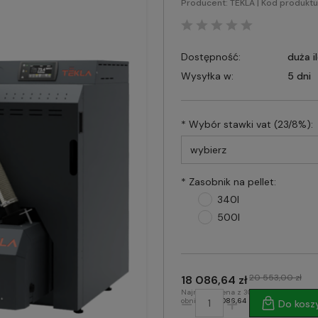
Producent:
TEKLA
| Kod produktu
Dostępność:
duża i
Wysyłka w:
5 dni
*
Wybór stawki vat (23/8%):
*
Zasobnik na pellet:
340l
500l
20 553,00 zł
18 086,64 zł
Najniższa cena z 30 dni przed
obniżką:
18 086,64 zł
Do kosz