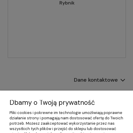
Rybnik
Dane kontaktowe
Informacje
Dbamy o Twoją prywatność
Płatności i dostawa
Pliki cookies i pokrewne im technologie umożliwiają poprawne
działanie strony i pomagają nam dostosować ofertę do Twoich
Pomoc
potrzeb. Możesz zaakceptować wykorzystanie przez nas
wszystkich tych plików i przejść do sklepu lub dostosować
Moje konto