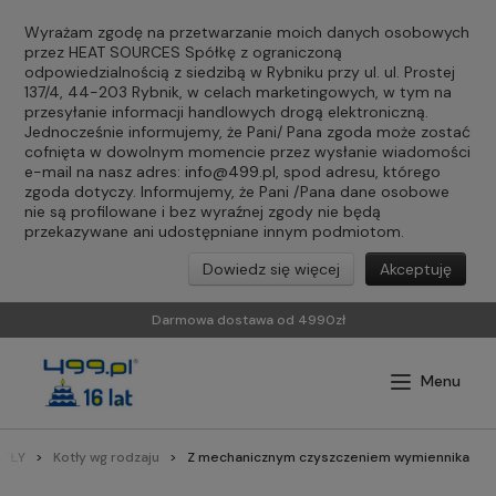
Wyrażam zgodę na przetwarzanie moich danych osobowych
przez HEAT SOURCES Spółkę z ograniczoną
odpowiedzialnością z siedzibą w Rybniku przy ul. ul. Prostej
137/4, 44-203 Rybnik, w celach marketingowych, w tym na
przesyłanie informacji handlowych drogą elektroniczną.
Jednocześnie informujemy, że Pani/ Pana zgoda może zostać
cofnięta w dowolnym momencie przez wysłanie wiadomości
e-mail na nasz adres:
info@499.pl
, spod adresu, którego
zgoda dotyczy. Informujemy, że Pani /Pana dane osobowe
nie są profilowane i bez wyraźnej zgody nie będą
przekazywane ani udostępniane innym podmiotom.
Dowiedz się więcej
Akceptuję
Darmowa dostawa od 4990zł
OTŁY
Kotły wg rodzaju
Z mechanicznym czyszczeniem wymiennika