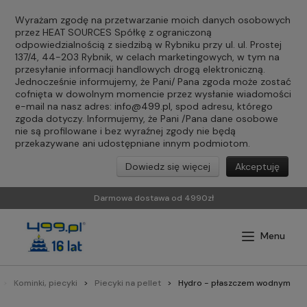
Wyrażam zgodę na przetwarzanie moich danych osobowych
przez HEAT SOURCES Spółkę z ograniczoną
odpowiedzialnością z siedzibą w Rybniku przy ul. ul. Prostej
137/4, 44-203 Rybnik, w celach marketingowych, w tym na
przesyłanie informacji handlowych drogą elektroniczną.
Jednocześnie informujemy, że Pani/ Pana zgoda może zostać
cofnięta w dowolnym momencie przez wysłanie wiadomości
e-mail na nasz adres:
info@499.pl
, spod adresu, którego
zgoda dotyczy. Informujemy, że Pani /Pana dane osobowe
nie są profilowane i bez wyraźnej zgody nie będą
przekazywane ani udostępniane innym podmiotom.
Dowiedz się więcej
Akceptuję
Darmowa dostawa od 4990zł
Kominki, piecyki
Piecyki na pellet
Hydro - płaszczem wodnym