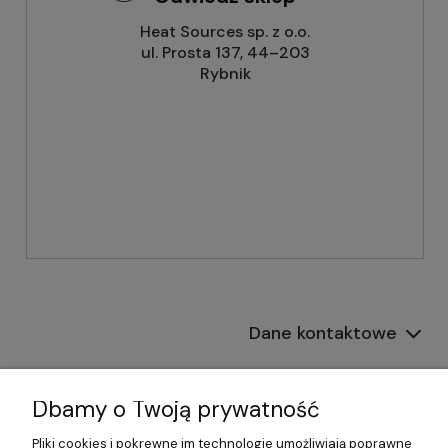
Heat Sources sp. z o.o.
ul. Prosta 137, 44–203
Rybnik
Dane kontaktowe
Informacje
Dbamy o Twoją prywatność
Płatności i dostawa
Pliki cookies i pokrewne im technologie umożliwiają poprawne