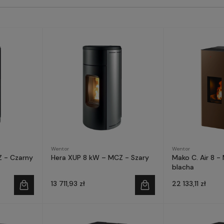
Wentor
Wentor
 - Czarny
Hera XUP 8 kW – MCZ - Szary
Mako C. Air 8 
blacha
13 711,93 zł
22 133,11 zł