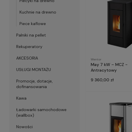
Piecyki na drewno
Kuchnie na drewno
Piece kaflowe
Palniki na pellet
Rekuperatory
AKCESORIA
Wentor
May 7 kW – MCZ -
USŁUGI MONTAŻU
Antracytowy
9 360,00 zł
Promocje, dotacje,
dofinansowania
Kawa
Ładowarki samochodowe
(wallbox)
Nowości