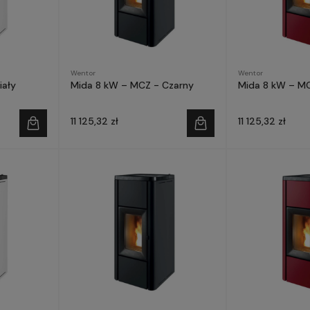
Wentor
Wentor
iały
Mida 8 kW – MCZ - Czarny
Mida 8 kW – M
11 125,32 zł
11 125,32 zł