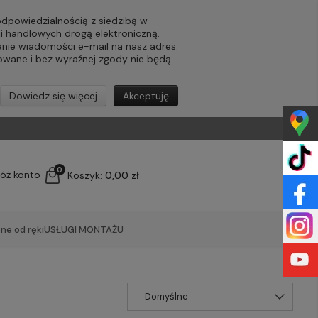
powiedzialnością z siedzibą w
ji handlowych drogą elektroniczną.
nie wiadomości e-mail na nasz adres:
lowane i bez wyraźnej zgody nie będą
Dowiedz się więcej
Akceptuję
0
łóż konto
Koszyk:
0,00 zł
ne od ręki
USŁUGI MONTAŻU