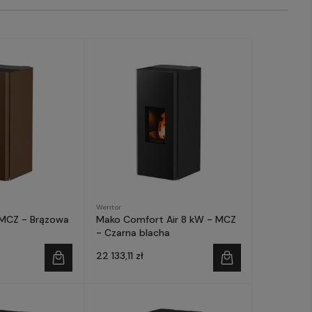
Wentor
- MCZ - Brązowa
Mako Comfort Air 8 kW - MCZ
- Czarna blacha
22 133,11 zł