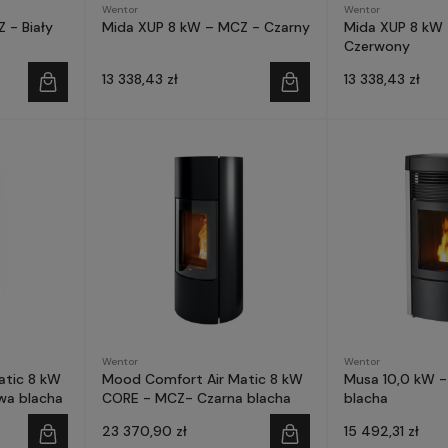
Wentor
Wentor
 - Biały
Mida XUP 8 kW – MCZ - Czarny
Mida XUP 8 kW
Czerwony
13 338,43 zł
13 338,43 zł
Wentor
Wentor
atic 8 kW
Mood Comfort Air Matic 8 kW
Musa 10,0 kW -
wa blacha
CORE - MCZ- Czarna blacha
blacha
23 370,90 zł
15 492,31 zł