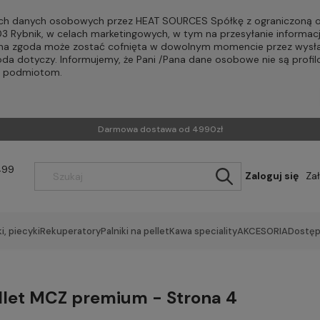
h danych osobowych przez HEAT SOURCES Spółkę z ograniczoną od
-203 Rybnik, w celach marketingowych, w tym na przesyłanie informac
Pana zgoda może zostać cofnięta w dowolnym momencie przez wysła
oda dotyczy. Informujemy, że Pani /Pana dane osobowe nie są profi
m podmiotom.
Darmowa dostawa od 4990zł
499
Zaloguj się
Za
i, piecyki
Rekuperatory
Palniki na pellet
Kawa speciality
AKCESORIA
Dostęp
ellet MCZ premium - Strona 4