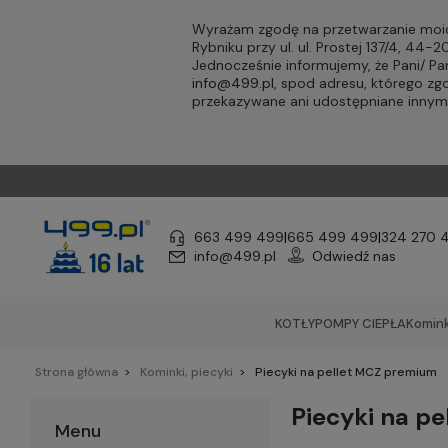
Wyrażam zgodę na przetwarzanie moic
Rybniku przy ul. ul. Prostej 137/4, 44
Jednocześnie informujemy, że Pani/ 
info@499.pl
, spod adresu, którego zg
przekazywane ani udostępniane inny
663 499 499
|
665 499 499
|
324 270 
info@499.pl
Odwiedź nas
KOTŁY
POMPY CIEPŁA
Komink
Strona główna
Kominki, piecyki
Piecyki na pellet MCZ premium
Piecyki na p
Menu