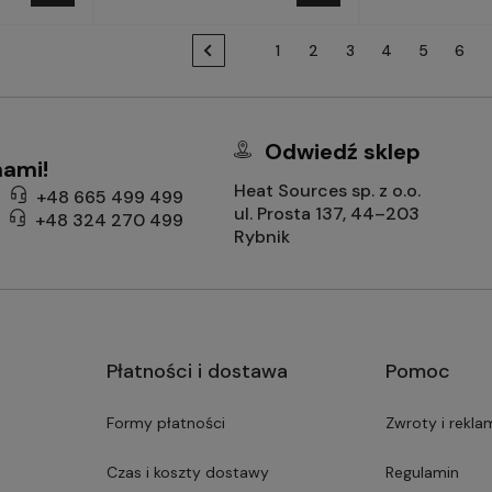
1
2
3
4
5
6
Odwiedź sklep
nami!
Heat Sources sp. z o.o.
+48 665 499 499
ul. Prosta 137, 44–203
+48 324 270 499
Rybnik
Płatności i dostawa
Pomoc
Formy płatności
Zwroty i rekla
Czas i koszty dostawy
Regulamin