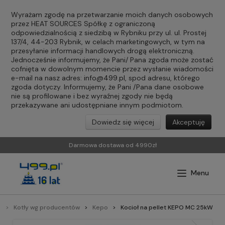
Wyrażam zgodę na przetwarzanie moich danych osobowych
przez HEAT SOURCES Spółkę z ograniczoną
odpowiedzialnością z siedzibą w Rybniku przy ul. ul. Prostej
137/4, 44-203 Rybnik, w celach marketingowych, w tym na
przesyłanie informacji handlowych drogą elektroniczną.
Jednocześnie informujemy, że Pani/ Pana zgoda może zostać
cofnięta w dowolnym momencie przez wysłanie wiadomości
e-mail na nasz adres:
info@499.pl
, spod adresu, którego
zgoda dotyczy. Informujemy, że Pani /Pana dane osobowe
nie są profilowane i bez wyraźnej zgody nie będą
przekazywane ani udostępniane innym podmiotom.
Dowiedz się więcej
Akceptuję
Darmowa dostawa od 4990zł
Y
Kotły wg producentów
Kepo
Kocioł na pellet KEPO MC 25kW