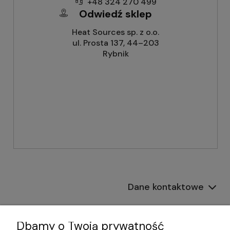
+48 324 270 499
Odwiedź sklep
Heat Sources sp. z o.o.
ul. Prosta 137, 44–203
Rybnik
Dane kontaktowe
Informacje
Dbamy o Twoją prywatność