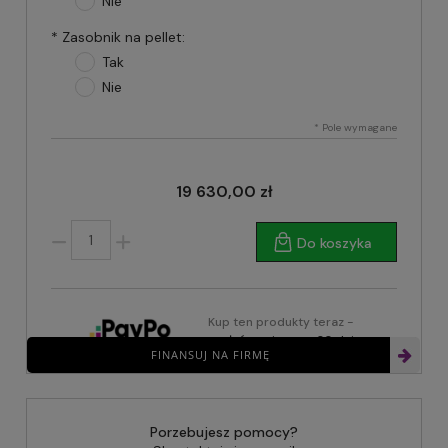
Nie
*
Zasobnik na pellet:
Tak
Nie
*
Pole wymagane
19 630,00 zł
Do koszyka
Kup ten produkty teraz -
zapłać za niego za 30 dni
FINANSUJ NA FIRMĘ
Porzebujesz pomocy?