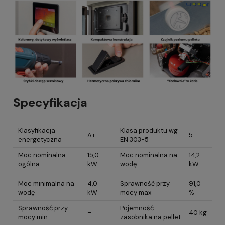
Specyfikacja
Klasyfikacja
Klasa produktu wg
A+
5
energetyczna
EN 303-5
Moc nominalna
15,0
Moc nominalna na
14,2
ogólna
kW
wodę
kW
Moc minimalna na
4,0
Sprawność przy
91,0
wodę
kW
mocy max
%
Sprawność przy
Pojemność
–
40 kg
mocy min
zasobnika na pellet