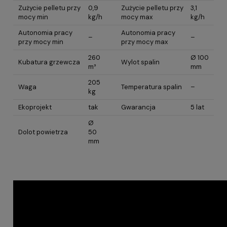
Zużycie pelletu przy
0,9
Zużycie pelletu przy
3,1
mocy min
kg/h
mocy max
kg/h
Autonomia pracy
Autonomia pracy
–
–
przy mocy min
przy mocy max
260
Ø 100
Kubatura grzewcza
Wylot spalin
m³
mm
205
Waga
Temperatura spalin
–
kg
Ekoprojekt
tak
Gwarancja
5 lat
Ø
Dolot powietrza
50
mm