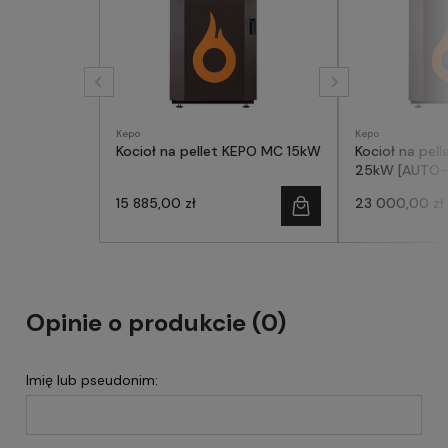
Kepo
Kepo
Kocioł na pellet KEPO MC 15kW
Kocioł na pel
25kW [AU
15 885,00 zł
23 000,00 zł
Opinie o produkcie (0)
Imię lub pseudonim: