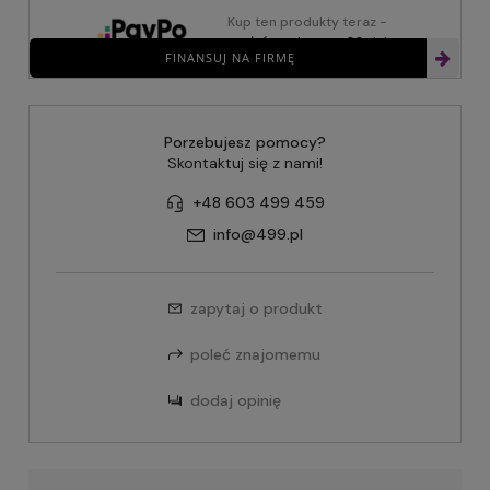
Kup ten produkty teraz -
zapłać za niego za 30 dni
FINANSUJ NA FIRMĘ
Porzebujesz pomocy?
Skontaktuj się z nami!
+48 603 499 459
info@499.pl
zapytaj o produkt
poleć znajomemu
dodaj opinię