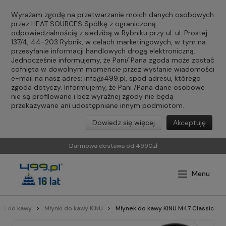
Wyrażam zgodę na przetwarzanie moich danych osobowych
przez HEAT SOURCES Spółkę z ograniczoną
odpowiedzialnością z siedzibą w Rybniku przy ul. ul. Prostej
137/4, 44-203 Rybnik, w celach marketingowych, w tym na
przesyłanie informacji handlowych drogą elektroniczną.
Jednocześnie informujemy, że Pani/ Pana zgoda może zostać
cofnięta w dowolnym momencie przez wysłanie wiadomości
e-mail na nasz adres:
info@499.pl
, spod adresu, którego
zgoda dotyczy. Informujemy, że Pani /Pana dane osobowe
nie są profilowane i bez wyraźnej zgody nie będą
przekazywane ani udostępniane innym podmiotom.
Dowiedz się więcej
Akceptuję
Darmowa dostawa od 4990zł
nki do kawy
Młynki do kawy KINU
Młynek do kawy KINU M47 Classic