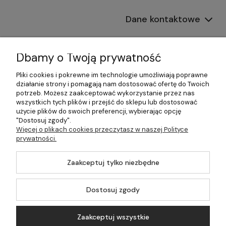
Dane kontaktowe
Informacje
Dbamy o Twoją prywatność
Płatności i dostawa
Pliki cookies i pokrewne im technologie umożliwiają poprawne
działanie strony i pomagają nam dostosować ofertę do Twoich
Pomoc
potrzeb. Możesz zaakceptować wykorzystanie przez nas
wszystkich tych plików i przejść do sklepu lub dostosować
Moje konto
użycie plików do swoich preferencji, wybierając opcję
"Dostosuj zgody".
Więcej o plikach cookies przeczytasz w naszej Polityce
prywatności.
©2026 Wszelkie Prawa Zastrzeżone | 499.pl - najlepszy sklep z
Zaakceptuj tylko niezbędne
kotłami na pellet
Master by
Ecommercy
Dostosuj zgody
Zaakceptuj wszystkie