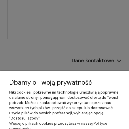
Dane kontaktowe
Informacje
Dbamy o Twoją prywatność
Płatności i dostawa
Pliki cookies i pokrewne im technologie umożliwiają poprawne
działanie strony i pomagają nam dostosować ofertę do Twoich
Pomoc
potrzeb. Możesz zaakceptować wykorzystanie przez nas
wszystkich tych plików i przejść do sklepu lub dostosować
Moje konto
użycie plików do swoich preferencji, wybierając opcję
"Dostosuj zgody".
Więcej o plikach cookies przeczytasz w naszej Polityce
prywatności.