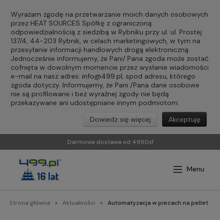
Wyrażam zgodę na przetwarzanie moich danych osobowych
przez HEAT SOURCES Spółkę z ograniczoną
odpowiedzialnością z siedzibą w Rybniku przy ul. ul. Prostej
137/4, 44-203 Rybnik, w celach marketingowych, w tym na
przesyłanie informacji handlowych drogą elektroniczną.
Jednocześnie informujemy, że Pani/ Pana zgoda może zostać
cofnięta w dowolnym momencie przez wysłanie wiadomości
e-mail na nasz adres:
info@499.pl
, spod adresu, którego
zgoda dotyczy. Informujemy, że Pani /Pana dane osobowe
nie są profilowane i bez wyraźnej zgody nie będą
przekazywane ani udostępniane innym podmiotom.
Dowiedz się więcej
Akceptuję
Darmowa dostawa od 4990zł
Strona główna
Aktualności
Automatyzacja w piecach na pellet