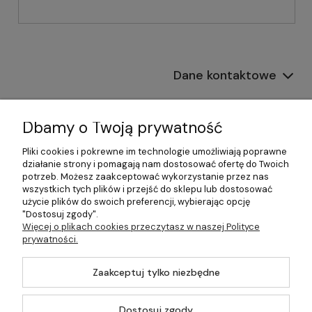
Dane kontaktowe
Informacje
Dbamy o Twoją prywatność
Płatności i dostawa
Pliki cookies i pokrewne im technologie umożliwiają poprawne
działanie strony i pomagają nam dostosować ofertę do Twoich
Pomoc
potrzeb. Możesz zaakceptować wykorzystanie przez nas
wszystkich tych plików i przejść do sklepu lub dostosować
Moje konto
użycie plików do swoich preferencji, wybierając opcję
"Dostosuj zgody".
Więcej o plikach cookies przeczytasz w naszej Polityce
prywatności.
©2026 Wszelkie Prawa Zastrzeżone | 499.pl - najlepszy sklep z
Zaakceptuj tylko niezbędne
kotłami na pellet
Master by
Ecommercy
Dostosuj zgody