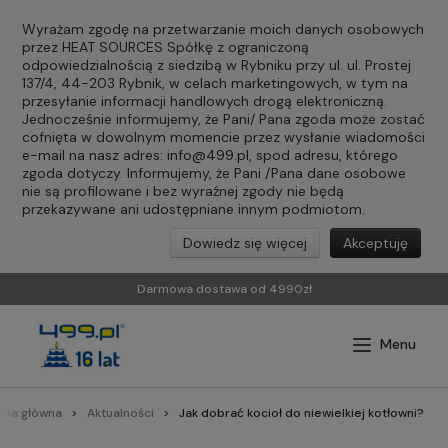
Wyrażam zgodę na przetwarzanie moich danych osobowych
przez HEAT SOURCES Spółkę z ograniczoną
odpowiedzialnością z siedzibą w Rybniku przy ul. ul. Prostej
137/4, 44-203 Rybnik, w celach marketingowych, w tym na
przesyłanie informacji handlowych drogą elektroniczną.
Jednocześnie informujemy, że Pani/ Pana zgoda może zostać
cofnięta w dowolnym momencie przez wysłanie wiadomości
e-mail na nasz adres:
info@499.pl
, spod adresu, którego
zgoda dotyczy. Informujemy, że Pani /Pana dane osobowe
nie są profilowane i bez wyraźnej zgody nie będą
przekazywane ani udostępniane innym podmiotom.
Dowiedz się więcej
Akceptuję
Darmowa dostawa od 4990zł
ona główna
Aktualności
Jak dobrać kocioł do niewielkiej kotłowni?