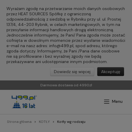
Wyrażam zgodę na przetwarzanie moich danych osobowych
przez HEAT SOURCES Spółkę z ograniczoną
odpowiedzialnością z siedzibą w Rybniku przy ul. ul. Prostej
137/4, 44-203 Rybnik, w celach marketingowych, w tym na
przesyłanie informacji handlowych drogą elektroniczną.
Jednocześnie informujemy, że Pani/ Pana zgoda może zostać
cofnięta w dowolnym momencie przez wysłanie wiadomości
e-mail na nasz adres:
info@499.pl
, spod adresu, którego
zgoda dotyczy. Informujemy, że Pani /Pana dane osobowe
nie są profilowane i bez wyraźnej zgody nie będą
przekazywane ani udostępniane innym podmiotom.
Dowiedz się więcej
Akceptuję
Darmowa dostawa od 4990zł
Strona główna
KOTŁY
Kotły wg rodzaju