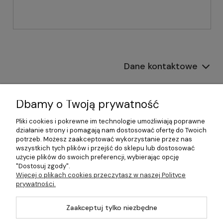
Dane kontaktowe
Informacje
Dbamy o Twoją prywatność
Płatności i dostawa
Pliki cookies i pokrewne im technologie umożliwiają poprawne
działanie strony i pomagają nam dostosować ofertę do Twoich
Pomoc
potrzeb. Możesz zaakceptować wykorzystanie przez nas
wszystkich tych plików i przejść do sklepu lub dostosować
Moje konto
użycie plików do swoich preferencji, wybierając opcję
"Dostosuj zgody".
Więcej o plikach cookies przeczytasz w naszej Polityce
prywatności.
©2026 Wszelkie Prawa Zastrzeżone | 499.pl - najlepszy sklep z
Zaakceptuj tylko niezbędne
kotłami na pellet