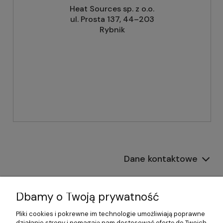
Heat Sources sp. z o.o.
ul. Prosta 137, 44–203
Rybnik
Dane kontaktowe
Informacje
Dbamy o Twoją prywatność
Płatności i dostawa
Pliki cookies i pokrewne im technologie umożliwiają poprawne
działanie strony i pomagają nam dostosować ofertę do Twoich