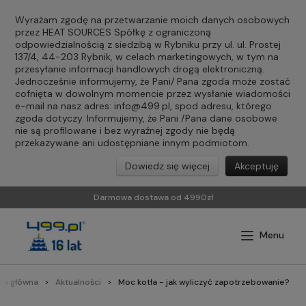
Wyrażam zgodę na przetwarzanie moich danych osobowych
przez HEAT SOURCES Spółkę z ograniczoną
odpowiedzialnością z siedzibą w Rybniku przy ul. ul. Prostej
137/4, 44-203 Rybnik, w celach marketingowych, w tym na
przesyłanie informacji handlowych drogą elektroniczną.
Jednocześnie informujemy, że Pani/ Pana zgoda może zostać
cofnięta w dowolnym momencie przez wysłanie wiadomości
e-mail na nasz adres:
info@499.pl
, spod adresu, którego
zgoda dotyczy. Informujemy, że Pani /Pana dane osobowe
nie są profilowane i bez wyraźnej zgody nie będą
przekazywane ani udostępniane innym podmiotom.
Dowiedz się więcej
Akceptuję
Darmowa dostawa od 4990zł
na główna
Aktualności
Moc kotła - jak wyliczyć zapotrzebowanie?