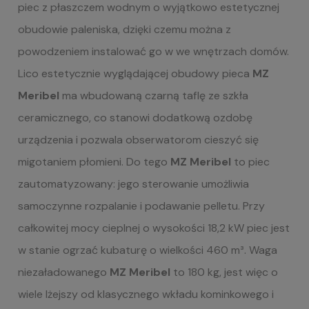
piec z płaszczem wodnym o wyjątkowo estetycznej
obudowie paleniska, dzięki czemu można z
powodzeniem instalować go w we wnętrzach domów.
Lico estetycznie wyglądającej obudowy pieca
MZ
Meribel
ma wbudowaną czarną taflę ze szkła
ceramicznego, co stanowi dodatkową ozdobę
urządzenia i pozwala obserwatorom cieszyć się
migotaniem płomieni. Do tego
MZ Meribel
to piec
zautomatyzowany: jego sterowanie umożliwia
samoczynne rozpalanie i podawanie pelletu. Przy
całkowitej mocy cieplnej o wysokości 18,2 kW piec jest
w stanie ogrzać kubaturę o wielkości 460 m³. Waga
niezaładowanego
MZ Meribel
to 180 kg, jest więc o
wiele lżejszy od klasycznego wkładu kominkowego i