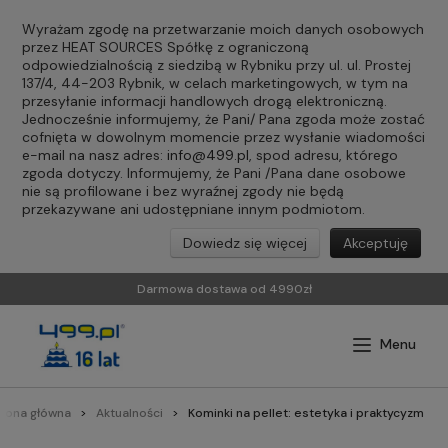
Wyrażam zgodę na przetwarzanie moich danych osobowych
przez HEAT SOURCES Spółkę z ograniczoną
odpowiedzialnością z siedzibą w Rybniku przy ul. ul. Prostej
137/4, 44-203 Rybnik, w celach marketingowych, w tym na
przesyłanie informacji handlowych drogą elektroniczną.
Jednocześnie informujemy, że Pani/ Pana zgoda może zostać
cofnięta w dowolnym momencie przez wysłanie wiadomości
e-mail na nasz adres:
info@499.pl
, spod adresu, którego
zgoda dotyczy. Informujemy, że Pani /Pana dane osobowe
nie są profilowane i bez wyraźnej zgody nie będą
przekazywane ani udostępniane innym podmiotom.
Dowiedz się więcej
Akceptuję
Darmowa dostawa od 4990zł
trona główna
Aktualności
Kominki na pellet: estetyka i praktycyzm