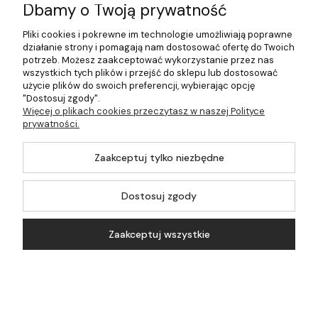
Dbamy o Twoją prywatność
Płatności i dostawa
Pliki cookies i pokrewne im technologie umożliwiają poprawne
działanie strony i pomagają nam dostosować ofertę do Twoich
Pomoc
potrzeb. Możesz zaakceptować wykorzystanie przez nas
wszystkich tych plików i przejść do sklepu lub dostosować
Moje konto
użycie plików do swoich preferencji, wybierając opcję
"Dostosuj zgody".
Więcej o plikach cookies przeczytasz w naszej Polityce
prywatności.
©2026 Wszelkie Prawa Zastrzeżone | 499.pl - najlepszy sklep z
Zaakceptuj tylko niezbędne
kotłami na pellet
Master by
Ecommercy
Dostosuj zgody
Zaakceptuj wszystkie
Pokaż pełną wersję strony
Koszyk
Konto
Szukaj
Kontakt
Sklep internetowy Shoper.pl