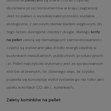
domostw
pelletem
są znane i coraz częściej
doceniane przez konsumentów w kraju i zagranicą.
Jest to paliwo o wysokiej kaloryczności, wydajne,
ekologiczne, z zerowym niemal śladem węglowym, do
tego łatwo dostępne i niezbyt drogie, dlatego
kotły
na pellet
cieszą się niemalejącym zainteresowaniem i
często są wybierane jako źródło energii cieplnej w
budynkach mieszkalnych, publicznych, produkcyjnych
i in. Pellet najczęściej wykonany jest ze sprasowanych
wiórów drzewnych, nic dziwnego więc, że szybko
pojawiła się koncepcja wykorzystania go nie tylko jako
opału w kotłach CO, ale i… kominkach.
Zalety kominków na pellet