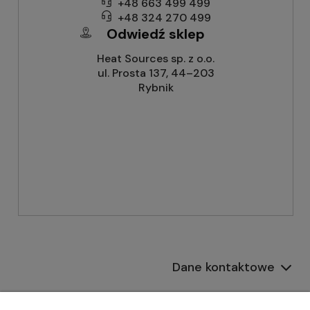
+48 663 499 499
+48 324 270 499
Odwiedź sklep
Heat Sources sp. z o.o.
ul. Prosta 137, 44–203
Rybnik
Dane kontaktowe
Informacje