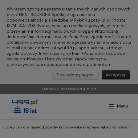
Wyrażam zgodę na przetwarzanie moich danych osobowych
przez HEAT SOURCES Spółkę z ograniczoną
odpowiedzialnością z siedzibą w Rybniku przy ul. ul. Prostej
137/4, 44-203 Rybnik, w celach marketingowych, w tym na
przesyłanie informacji handlowych drogą elektroniczną.
Jednocześnie informujemy, że Pani/ Pana zgoda może zostać
cofnięta w dowolnym momencie przez wysłanie wiadomości
e-mail na nasz adres:
info@499.pl
, spod adresu, którego
zgoda dotyczy. Informujemy, że Pani /Pana dane osobowe
nie są profilowane i bez wyraźnej zgody nie będą
przekazywane ani udostępniane innym podmiotom.
Dowiedz się więcej
Akceptuję
Darmowa dostawa od 4990zł
wieczory coś dla najmłodzszych- kolorowanka oraz hisoryjka z obrazkami