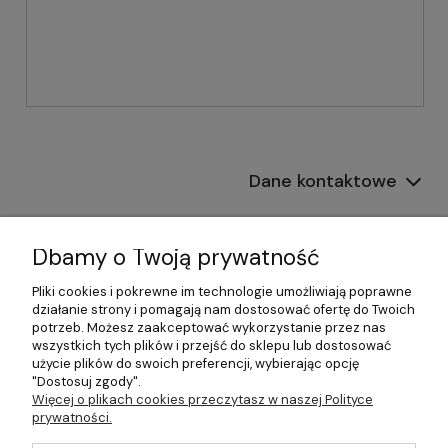
Dane kontaktowe
Informacje
Dbamy o Twoją prywatność
Płatności i dostawa
Pliki cookies i pokrewne im technologie umożliwiają poprawne
działanie strony i pomagają nam dostosować ofertę do Twoich
Pomoc
potrzeb. Możesz zaakceptować wykorzystanie przez nas
wszystkich tych plików i przejść do sklepu lub dostosować
Moje konto
użycie plików do swoich preferencji, wybierając opcję
"Dostosuj zgody".
Więcej o plikach cookies przeczytasz w naszej Polityce
prywatności.