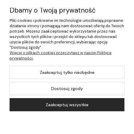
Informacje
Dbamy o Twoją prywatność
Płatności i dostawa
Pliki cookies i pokrewne im technologie umożliwiają poprawne
działanie strony i pomagają nam dostosować ofertę do Twoich
Pomoc
potrzeb. Możesz zaakceptować wykorzystanie przez nas
wszystkich tych plików i przejść do sklepu lub dostosować
Moje konto
użycie plików do swoich preferencji, wybierając opcję
"Dostosuj zgody".
Więcej o plikach cookies przeczytasz w naszej Polityce
prywatności.
©2026 Wszelkie Prawa Zastrzeżone | 499.pl - najlepszy sklep z
Zaakceptuj tylko niezbędne
kotłami na pellet
Master by
Ecommercy
Dostosuj zgody
Zaakceptuj wszystkie
Pokaż pełną wersję strony
Koszyk
Konto
Szukaj
Kontakt