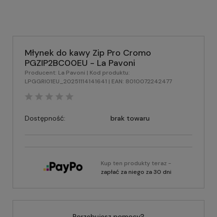
Młynek do kawy Zip Pro Cromo
PGZIP2BC00EU - La Pavoni
Producent:
La Pavoni
| Kod produktu:
LPGGRI01EU_20251114141641
| EAN:
8010072242477
Dostępność:
brak towaru
Kup ten produkty teraz -
zapłać za niego za 30 dni
Porzebujesz pomocy?