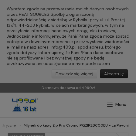
Wyrażam zgodę na przetwarzanie moich danych osobowych
przez HEAT SOURCES Spółkę z ograniczoną
odpowiedzialnością z siedzibą w Rybniku przy ul. ul. Prostej
137/4, 44-203 Rybnik, w celach marketingowych, w tym na
przesyłanie informacji handlowych drogą elektroniczną.
Jednocześnie informujemy, że Pani/ Pana zgoda może zostać
cofnięta w dowolnym momencie przez wysłanie wiadomości
e-mail na nasz adres:
info@499.pl
, spod adresu, którego
zgoda dotyczy. Informujemy, że Pani /Pana dane osobowe
nie są profilowane i bez wyraźnej zgody nie będą
przekazywane ani udostępniane innym podmiotom.
Dowiedz się więcej
Akceptuję
Darmowa dostawa od 4990zł
ektryczne
Młynek do kawy Zip Pro Cromo PGZIP2BC00EU - La Pavoni
Produkt niedostępny