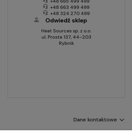
+48 665 499 499
+48 663 499 499
+48 324 270 499
Odwiedź sklep
Heat Sources sp. z o.o.
ul. Prosta 137, 44–203
Rybnik
Dane kontaktowe