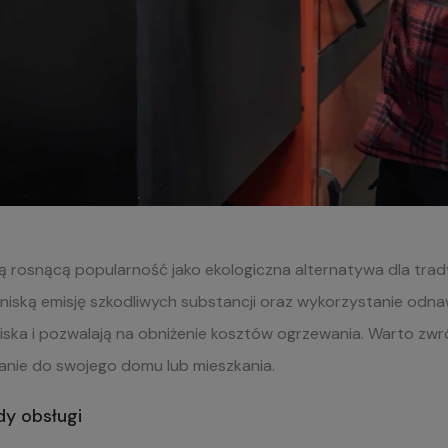
ją rosnącą popularność jako ekologiczna alternatywa dla trady
 niską emisję szkodliwych substancji oraz wykorzystanie odn
iska i pozwalają na obniżenie kosztów ogrzewania. Warto zwró
anie do swojego domu lub mieszkania.
y obsługi