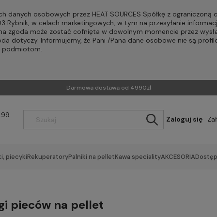
h danych osobowych przez HEAT SOURCES Spółkę z ograniczoną od
-203 Rybnik, w celach marketingowych, w tym na przesyłanie informac
Pana zgoda może zostać cofnięta w dowolnym momencie przez wysła
oda dotyczy. Informujemy, że Pani /Pana dane osobowe nie są profi
m podmiotom.
Darmowa dostawa od 4990zł
499
Zaloguj się
Za
i, piecyki
Rekuperatory
Palniki na pellet
Kawa speciality
AKCESORIA
Dostęp
i pieców na pellet