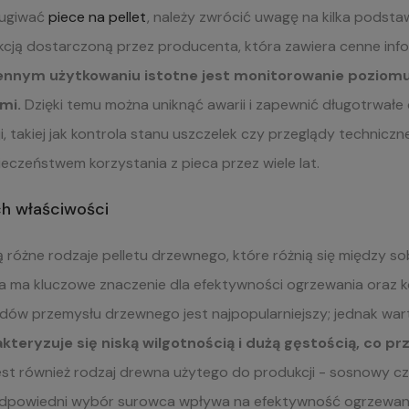
ługiwać
piece na pellet
, należy zwrócić uwagę na kilka pods
ukcją dostarczoną przez producenta, która zawiera cenne info
nnym użytkowaniu istotne jest monitorowanie poziomu 
mi.
Dzięki temu można uniknąć awarii i zapewnić długotrwałe 
i, takiej jak kontrola stanu uszczelek czy przeglądy techniczn
eczeństwem korzystania z pieca przez wiele lat.
ich właściwości
 różne rodzaje pelletu drzewnego, które różnią się między so
 ma kluczowe znaczenie dla efektywności ogrzewania oraz ko
w przemysłu drzewnego jest najpopularniejszy; jednak wart
kteryzuje się niską wilgotnością i dużą gęstością, co pr
st również rodzaj drewna użytego do produkcji - sosnowy czy
dpowiedni wybór surowca wpływa na efektywność ogrzewania 