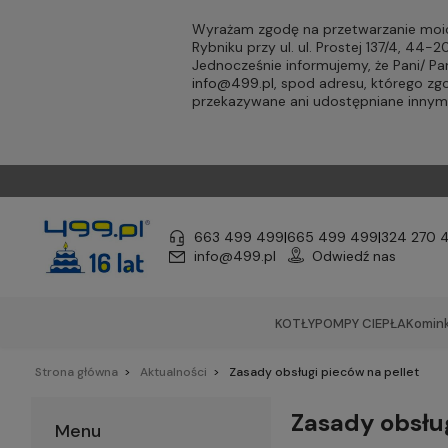
Wyrażam zgodę na przetwarzanie moic
Rybniku przy ul. ul. Prostej 137/4, 44
Jednocześnie informujemy, że Pani/ 
info@499.pl
, spod adresu, którego zg
przekazywane ani udostępniane inny
663 499 499
|
665 499 499
|
324 270 
info@499.pl
Odwiedź nas
KOTŁY
POMPY CIEPŁA
Komink
Strona główna
Aktualności
Zasady obsługi pieców na pellet
Zasady obsług
Menu