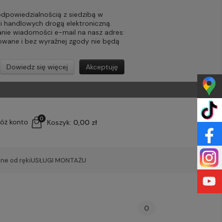
powiedzialnością z siedzibą w
ji handlowych drogą elektroniczną.
nie wiadomości e-mail na nasz adres:
lowane i bez wyraźnej zgody nie będą
Dowiedz się więcej
Akceptuję
0
łóż konto
Koszyk:
0,00 zł
ne od ręki
USŁUGI MONTAŻU
0