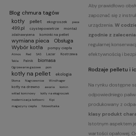
Aby prawidłowo obs
Blog chmura tagów
zapoznać się z instr
kotły
pellet
ekogroszek
piece
urządzenia.
W codzie
499.pl
czystepowietrze
montaż
zgodnie z zalecenia
kominki na pellet
zdalnawycena
wymiana pieca
Obsługa
regularnej konserwacj
Wybór kotła
pompy ciepła
efektywnością i bezpi
Lazar
Kostrzewa
Atmos
Red
SAS
biomasa
Palnik
Tekla
Ogrzewanie gazowe
pom
Rodzaje pelletu i 
kotły na pellet
ekologia
Słoma
Nagrzewnice
Windhager
Na rynku dostępne są
kotły na drewno
awaria
komin
odpowiedniego paliwa
wkład kominowy
kotły na ekogroszek
modernizacja kotłowni
Kipi
produkowany z odpadó
magazyny ciepła
fotowoltaika
klasy produkt chara
Istotnym aspektem je
wartości opałowej. O