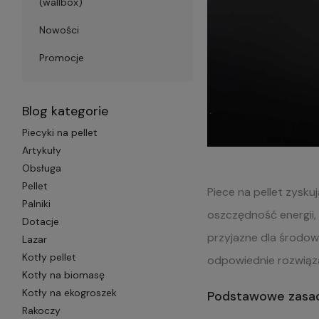
(wallbox)
Nowości
Promocje
Blog kategorie
Piecyki na pellet
Artykuły
Obsługa
Pellet
Piece na pellet zysku
Palniki
oszczędność energii,
Dotacje
przyjazne dla środow
Lazar
Kotły pellet
odpowiednie rozwiąz
Kotły na biomasę
Kotły na ekogroszek
Podstawowe zasad
Rakoczy