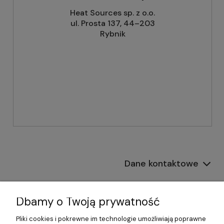
Heat Sources sp. z o.o.
ul. Prosta 137, 44–203
Rybnik
Dane kontaktowe
Informacje
Dbamy o Twoją prywatność
Płatności i dostawa
Pliki cookies i pokrewne im technologie umożliwiają poprawne