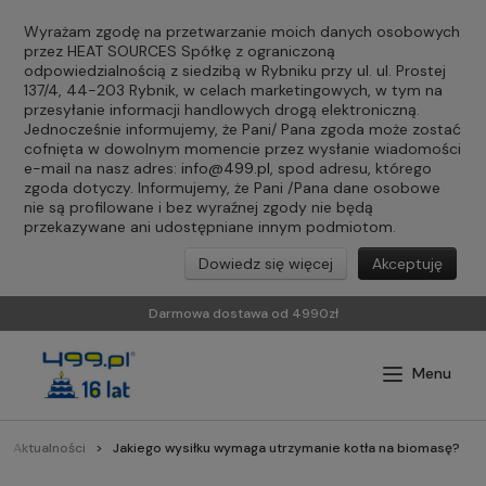
Wyrażam zgodę na przetwarzanie moich danych osobowych
przez HEAT SOURCES Spółkę z ograniczoną
odpowiedzialnością z siedzibą w Rybniku przy ul. ul. Prostej
137/4, 44-203 Rybnik, w celach marketingowych, w tym na
przesyłanie informacji handlowych drogą elektroniczną.
Jednocześnie informujemy, że Pani/ Pana zgoda może zostać
cofnięta w dowolnym momencie przez wysłanie wiadomości
e-mail na nasz adres:
info@499.pl
, spod adresu, którego
zgoda dotyczy. Informujemy, że Pani /Pana dane osobowe
nie są profilowane i bez wyraźnej zgody nie będą
przekazywane ani udostępniane innym podmiotom.
Dowiedz się więcej
Akceptuję
Darmowa dostawa od 4990zł
Aktualności
Jakiego wysiłku wymaga utrzymanie kotła na biomasę?